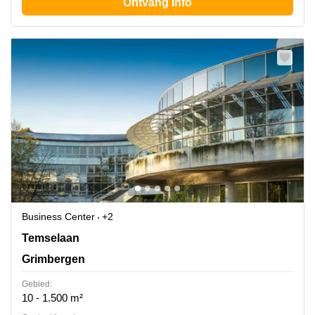
Ontvang info
Business Center
+2
Temselaan 100 A, Grimbergen
Temselaan
Grimbergen
Gebied:
10 - 1.500 m²