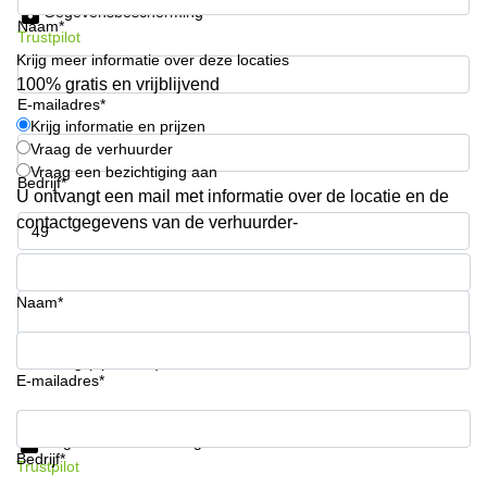
Gegevensbescherming
kantoor in
Naam*
Antwerpen
Trustpilot
Krijg meer informatie over deze locaties
Vergaderzaal
100% gratis en vrijblijvend
huren in
E-mailadres*
Antwerpen
Krijg informatie en prijzen
Vraag de verhuurder
Locaux
commerciaux
Vraag een bezichtiging aan
Bedrijf*
à louer en
U ontvangt een mail met informatie over de locatie en de
Bruxelles
contactgegevens van de verhuurder-
Kantoor
Telefoonnummer*
te huur
in Sint-
Naam*
Niklaas
Uw vraag (optioneel)
E-mailadres*
Krijg informatie en prijzen
Gegevensbescherming
Bedrijf*
Trustpilot