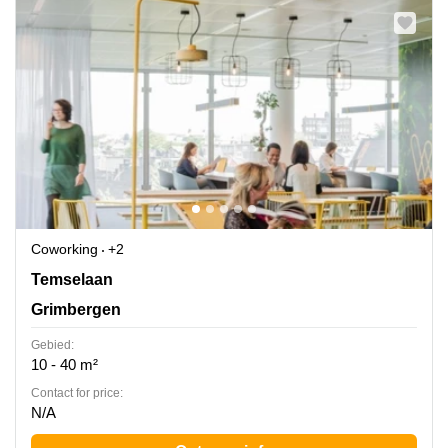
Coworking
+2
Temselaan 100 A, Grimbergen
Temselaan
Grimbergen
Gebied:
10 - 40 m²
Contact for price:
N/A