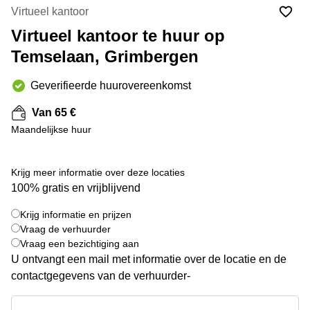
kantoor
Mechelen
Elsene
Virtueel kantoor
huren
Coworking-
Virtueel kantoor te huur op
Brugge
ruimtes te
Temselaan, Grimbergen
huur in
Herentals
Gent
Aalst
Geverifieerde huurovereenkomst
Coworking
Sint-
Oostende
Van 65 €
Niklaas
Maandelijkse huur
Vergaderzaal
huren in
Gent
Krijg meer informatie over deze locaties
Handelspand
100% gratis en vrijblijvend
te huur in
Hasselt
Krijg informatie en prijzen
+ 7 foto's
Vraag de verhuurder
Location
Vraag een bezichtiging aan
centre
U ontvangt een mail met informatie over de locatie en de
d'affaires
à Mons
contactgegevens van de verhuurder-
Huren
Krijg informatie en prijzen
virtueel