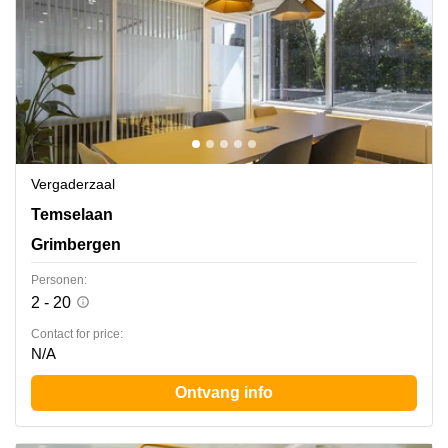
Vergaderzaal
Temselaan 100 A, Grimbergen
Temselaan
Grimbergen
Personen:
2 - 20
Contact for price:
N/A
Ontvang info