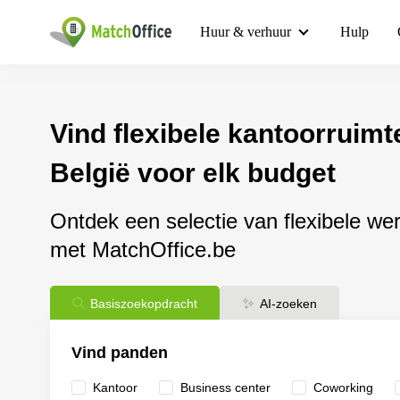
Huur & verhuur
Hulp
Vind flexibele kantoorruimt
België voor elk budget
Ontdek een selectie van flexibele we
met MatchOffice.be
Basiszoekopdracht
AI-zoeken
Vind panden
Kantoor
Business center
Сoworking