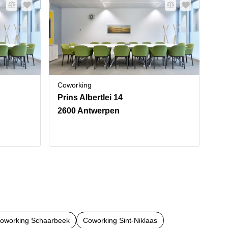
Coworking
Vir
Prins Albertlei 14
Pri
2600 Antwerpen
26
oworking Schaarbeek
Coworking Sint-Niklaas