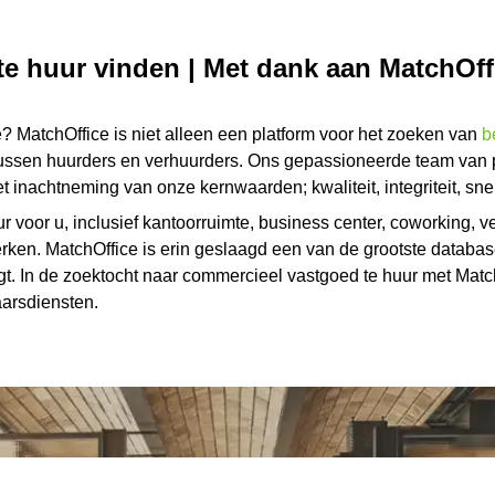
te huur vinden | Met dank aan MatchOff
ë? MatchOffice is niet alleen een platform voor het zoeken van
b
tussen huurders en verhuurders. Ons gepassioneerde team van 
inachtneming van onze kernwaarden; kwaliteit, integriteit, snel
r voor u, inclusief kantoorruimte, business center, coworking, ve
werken. MatchOffice is erin geslaagd een van de grootste databa
t. In de zoektocht naar commercieel vastgoed te huur met MatchO
aarsdiensten.