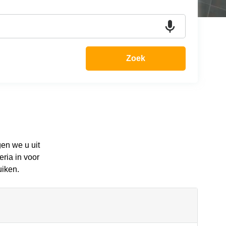
Zoek
gen we u uit
ria in voor
uiken.