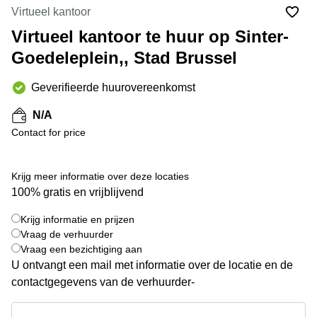
kantoor
Mechelen
Elsene
Virtueel kantoor
huren
Coworking-
Virtueel kantoor te huur op Sinter-
Brugge
ruimtes te
Goedeleplein,, Stad Brussel
huur in
Herentals
Gent
Aalst
Geverifieerde huurovereenkomst
Coworking
Sint-
Oostende
N/A
Niklaas
Contact for price
Vergaderzaal
huren in
Gent
Krijg meer informatie over deze locaties
Handelspand
100% gratis en vrijblijvend
te huur in
Hasselt
Krijg informatie en prijzen
Vraag de verhuurder
Location
Vraag een bezichtiging aan
centre
U ontvangt een mail met informatie over de locatie en de
d'affaires
à Mons
contactgegevens van de verhuurder-
Huren
Krijg informatie en prijzen
virtueel