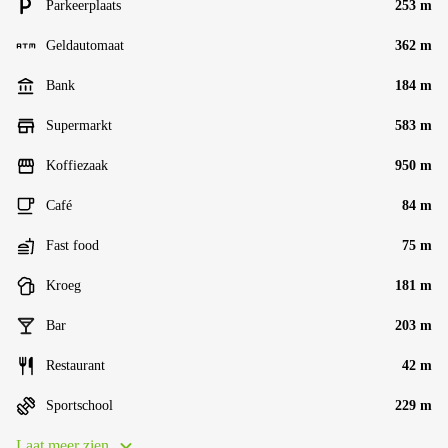
Parkeerplaats
253 m
Geldautomaat
362 m
Bank
184 m
Supermarkt
583 m
Koffiezaak
950 m
Café
84 m
Fast food
75 m
Kroeg
181 m
Bar
203 m
Restaurant
42 m
Sportschool
229 m
Laat meer zien