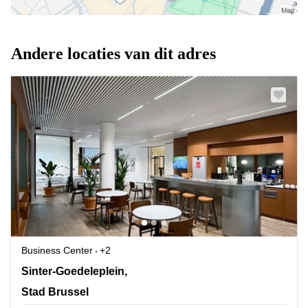
Andere locaties van dit adres
Business Center
+2
Sinter-Goedeleplein, 14, Stad Brussel
Sinter-Goedeleplein,
Stad Brussel