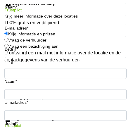
Gegevensbescherming
kantoor in
Naam*
Antwerpen
Trustpilot
Krijg meer informatie over deze locaties
Vergaderzaal
100% gratis en vrijblijvend
huren in
E-mailadres*
Antwerpen
Krijg informatie en prijzen
Vraag de verhuurder
Locaux
commerciaux
Vraag een bezichtiging aan
Bedrijf*
à louer en
U ontvangt een mail met informatie over de locatie en de
Bruxelles
contactgegevens van de verhuurder-
Kantoor
Telefoonnummer*
te huur
in Sint-
Naam*
Niklaas
Uw vraag (optioneel)
E-mailadres*
Krijg informatie en prijzen
Gegevensbescherming
Bedrijf*
Trustpilot