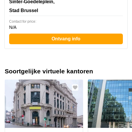
Sinter-Goedeleplein, 14, Stad Brussel
Sinter-Goedeleplein,
Stad Brussel
Contact for price:
N/A
Ontvang info
Soortgelijke virtuele kantoren