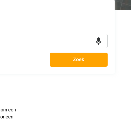
Zoek
k om een
oor een