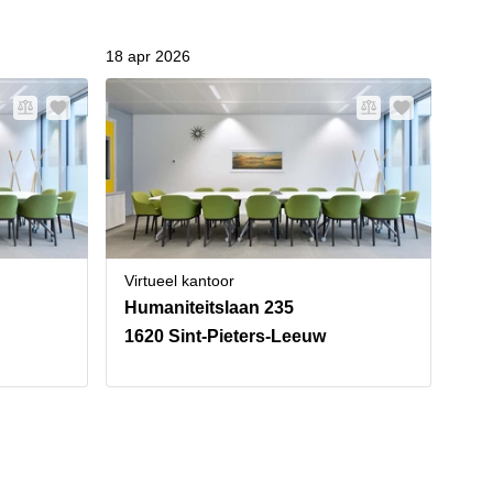
18 apr 2026
09 ap
Virtueel kantoor
Vir
Humaniteitslaan 235
Si
1620 Sint-Pieters-Leeuw
20