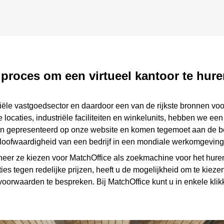
 proces om een virtueel kantoor te hur
ciële vastgoedsector en daardoor een van de rijkste bronnen v
e locaties, industriële faciliteiten en winkelunits, hebben we e
taan gepresenteerd op onze website en komen tegemoet aan de be
loofwaardigheid van een bedrijf in een mondiale werkomgeving 
r ze kiezen voor MatchOffice als zoekmachine voor het huren 
ties tegen redelijke prijzen, heeft u de mogelijkheid om te kie
voorwaarden te bespreken. Bij MatchOffice kunt u in enkele kli