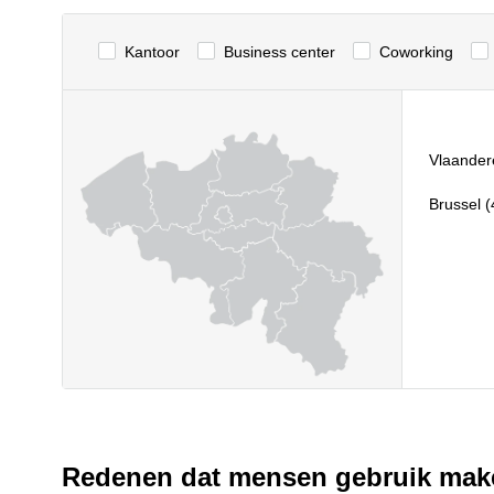
Kantoor
Business center
Сoworking
Vlaander
Brussel (
Redenen dat mensen gebruik make