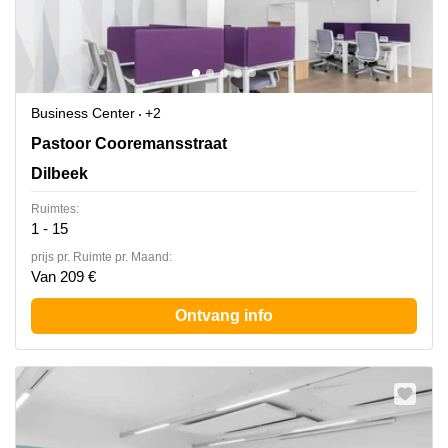
Business Center
+2
Pastoor Cooremansstraat 3, Dilbeek
Pastoor Cooremansstraat
Dilbeek
Ruimtes:
1 - 15
prijs pr. Ruimte pr. Maand:
Van 209 €
Ontvang info