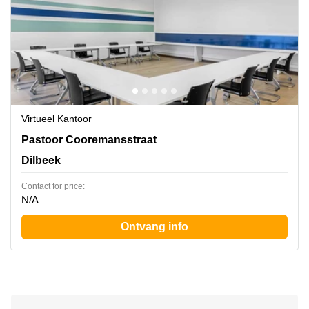
Virtueel Kantoor
Pastoor Cooremansstraat 3, Dilbeek
Pastoor Cooremansstraat
Dilbeek
Contact for price:
N/A
Ontvang info