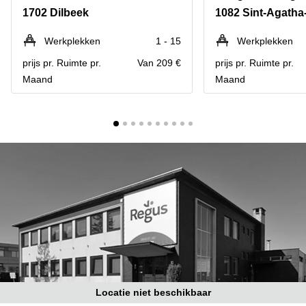
kantoor
Mechelen
Elsene
1702 Dilbeek
1082 Sint-Agath
huren
Coworking-
Brugge
ruimtes te
Werkplekken
1 - 15
Werkplekken
huur in
Herentals
prijs pr. Ruimte pr.
Van 209 €
prijs pr. Ruimte pr.
Gent
Maand
Maand
Aalst
Coworking
Sint-
Oostende
Niklaas
Vergaderzaal
huren in
Gent
Handelspand
te huur in
Hasselt
Location
centre
d'affaires
à Mons
Huren
Locatie niet beschikbaar
virtueel