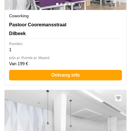
Coworking
Pastoor Cooremansstraat 3, Dilbeek
Pastoor Cooremansstraat
Dilbeek
Ruimtes:
1
prijs pr. Ruimte pr. Maand:
Van 199 €
Ontvang info