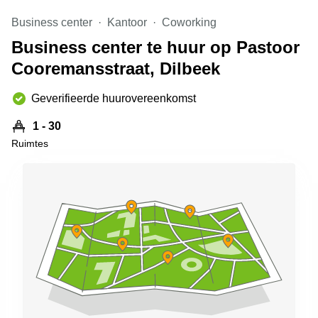
kantoor in
Business center
Kantoor
Coworking
Antwerpen
Business center te huur op Pastoor
Vergaderzaal
huren in
Cooremansstraat, Dilbeek
Antwerpen
Locaux
Geverifieerde huurovereenkomst
commerciaux
à louer en
1 - 30
Bruxelles
Ruimtes
Kantoor
te huur
in Sint-
Niklaas