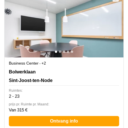
Business Center
+2
Bolwerklaan 21,5e verdieping,box 5, Sint-Joost-ten-
Bolwerklaan
Node
Sint-Joost-ten-Node
Ruimtes:
2 - 23
prijs pr. Ruimte pr. Maand:
Van 315 €
Ontvang info