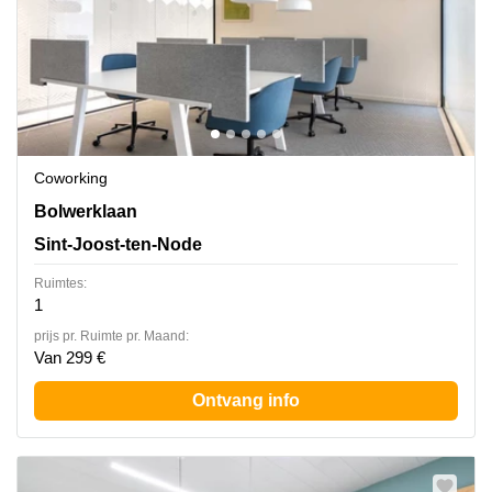
Coworking
Bolwerklaan 21,5e verdieping,box 5, Sint-Joost-ten-
Bolwerklaan
Node
Sint-Joost-ten-Node
Ruimtes:
1
prijs pr. Ruimte pr. Maand:
Van 299 €
Ontvang info