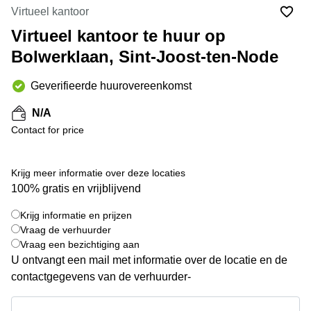
kantoor
Mechelen
Elsene
Virtueel kantoor
huren
Coworking-
Virtueel kantoor te huur op
Brugge
ruimtes te
Bolwerklaan, Sint-Joost-ten-Node
huur in
Herentals
Gent
Aalst
Geverifieerde huurovereenkomst
Coworking
Sint-
Oostende
N/A
Niklaas
Contact for price
Vergaderzaal
huren in
Gent
Krijg meer informatie over deze locaties
Handelspand
100% gratis en vrijblijvend
te huur in
Hasselt
Krijg informatie en prijzen
+ 5 foto's
Vraag de verhuurder
Location
Vraag een bezichtiging aan
centre
U ontvangt een mail met informatie over de locatie en de
d'affaires
à Mons
contactgegevens van de verhuurder-
Huren
Krijg informatie en prijzen
virtueel