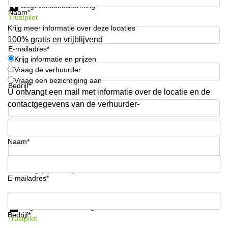
Gegevensbescherming
kantoor in
Naam*
Antwerpen
Trustpilot
Krijg meer informatie over deze locaties
Vergaderzaal
100% gratis en vrijblijvend
huren in
E-mailadres*
Antwerpen
Krijg informatie en prijzen
Vraag de verhuurder
Locaux
commerciaux
Vraag een bezichtiging aan
Bedrijf*
à louer en
U ontvangt een mail met informatie over de locatie en de
Bruxelles
contactgegevens van de verhuurder-
Kantoor
Telefoonnummer*
te huur
in Sint-
Naam*
Niklaas
Uw vraag (optioneel)
E-mailadres*
Krijg informatie en prijzen
Gegevensbescherming
Bedrijf*
Trustpilot