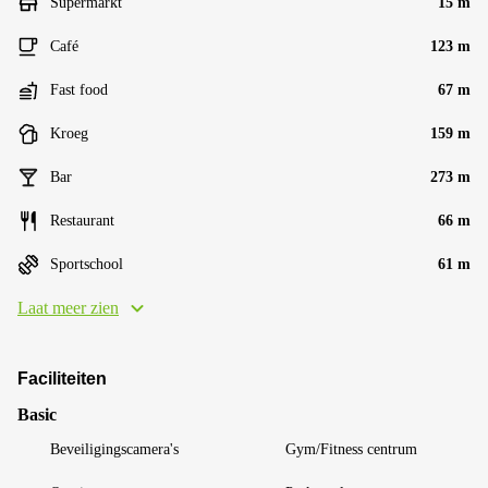
Supermarkt
15 m
Café
123 m
Fast food
67 m
Kroeg
159 m
Bar
273 m
Restaurant
66 m
Sportschool
61 m
Laat meer zien
Faciliteiten
Basic
Beveiligingscamera's
Gym/Fitness centrum