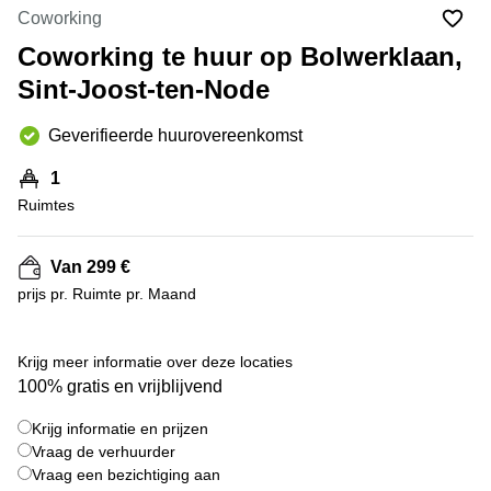
kantoor
Mechelen
Elsene
Coworking
huren
Coworking-
Coworking te huur op Bolwerklaan,
Brugge
ruimtes te
Sint-Joost-ten-Node
huur in
Herentals
Gent
Aalst
Geverifieerde huurovereenkomst
Coworking
Sint-
Oostende
1
Niklaas
Ruimtes
Vergaderzaal
huren in
Gent
Van 299 €
prijs pr. Ruimte pr. Maand
Handelspand
te huur in
Hasselt
+ 5 foto's
Krijg meer informatie over deze locaties
Location
100% gratis en vrijblijvend
centre
d'affaires
Krijg informatie en prijzen
à Mons
Vraag de verhuurder
Huren
Vraag een bezichtiging aan
virtueel