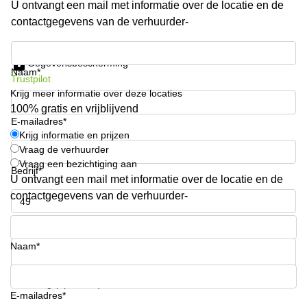
U ontvangt een mail met informatie over de locatie en de
kantoor in
contactgegevens van de verhuurder-
Antwerpen
Vergaderzaal
Krijg informatie en prijzen
huren in
Gegevensbescherming
Antwerpen
Naam*
Trustpilot
Krijg meer informatie over deze locaties
Locaux
commerciaux
100% gratis en vrijblijvend
à louer en
E-mailadres*
Bruxelles
Krijg informatie en prijzen
Vraag de verhuurder
Kantoor
Vraag een bezichtiging aan
te huur
Bedrijf*
U ontvangt een mail met informatie over de locatie en de
in Sint-
Niklaas
contactgegevens van de verhuurder-
Telefoonnummer*
Naam*
Uw vraag (optioneel)
E-mailadres*