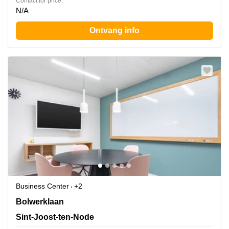
Contact for price:
N/A
Ontvang info
Business Center
+2
Bolwerklaan 21,5e verdieping,box 5, Sint-Joost-ten-
Bolwerklaan
Node
Sint-Joost-ten-Node