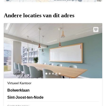
Andere locaties van dit adres
Virtueel Kantoor
Bolwerklaan 21,5e verdieping,box 5, Sint-Joost-ten-
Bolwerklaan
Node
Sint-Joost-ten-Node