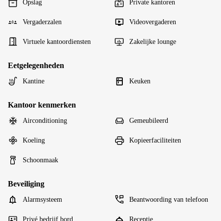
Opslag
Private kantoren
Vergaderzalen
Videovergaderen
Virtuele kantoordiensten
Zakelijke lounge
Eetgelegenheden
Kantine
Keuken
Kantoor kenmerken
Airconditioning
Gemeubileerd
Koeling
Kopieerfaciliteiten
Schoonmaak
Beveiliging
Alarmsysteem
Beantwoording van telefoon
Privé bedrijf bord
Receptie