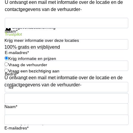
U ontvangt een mail met informatie over de locatie en de
kantoor in
contactgegevens van de verhuurder-
Antwerpen
Vergaderzaal
Krijg informatie en prijzen
huren in
Gegevensbescherming
Antwerpen
Naam*
Trustpilot
Krijg meer informatie over deze locaties
Locaux
commerciaux
100% gratis en vrijblijvend
à louer en
E-mailadres*
Bruxelles
Krijg informatie en prijzen
Vraag de verhuurder
Kantoor
Vraag een bezichtiging aan
te huur
Bedrijf*
U ontvangt een mail met informatie over de locatie en de
in Sint-
Niklaas
contactgegevens van de verhuurder-
Telefoonnummer*
Naam*
Uw vraag (optioneel)
E-mailadres*