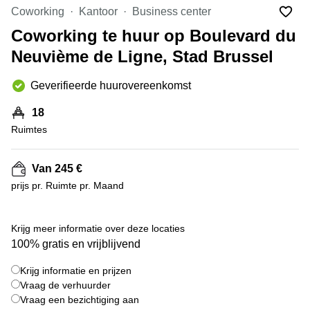
kantoor
Mechelen
Elsene
Coworking
Kantoor
Business center
huren
Coworking-
Coworking te huur op Boulevard du
Brugge
ruimtes te
Neuvième de Ligne, Stad Brussel
huur in
Herentals
Gent
Aalst
Geverifieerde huurovereenkomst
Coworking
Sint-
Oostende
18
Niklaas
Ruimtes
Vergaderzaal
huren in
Gent
Van 245 €
prijs pr. Ruimte pr. Maand
Handelspand
te huur in
Hasselt
+ 5 foto's
Krijg meer informatie over deze locaties
Location
100% gratis en vrijblijvend
centre
d'affaires
Krijg informatie en prijzen
à Mons
Vraag de verhuurder
Huren
Vraag een bezichtiging aan
virtueel