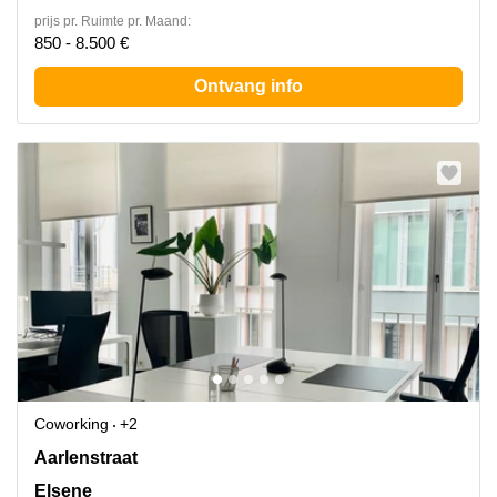
prijs pr. Ruimte pr. Maand:
850 - 8.500 €
Ontvang info
Coworking
+2
Rue d'Arlon 25, Elsene
Aarlenstraat
Elsene