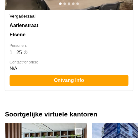
Vergaderzaal
Rue d'Arlon 25, Elsene
Aarlenstraat
Elsene
Personen:
1 - 25
Contact for price:
N/A
Ontvang info
Soortgelijke virtuele kantoren