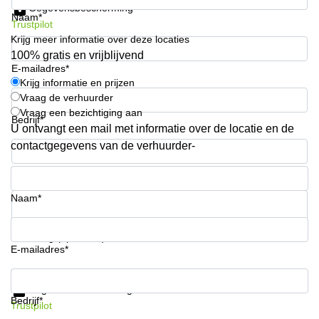
Gegevensbescherming
kantoor in
Naam*
Antwerpen
Trustpilot
Krijg meer informatie over deze locaties
Vergaderzaal
100% gratis en vrijblijvend
huren in
E-mailadres*
Antwerpen
Krijg informatie en prijzen
Vraag de verhuurder
Locaux
commerciaux
Vraag een bezichtiging aan
Bedrijf*
à louer en
U ontvangt een mail met informatie over de locatie en de
Bruxelles
contactgegevens van de verhuurder-
Kantoor
Telefoonnummer*
te huur
in Sint-
Naam*
Niklaas
Uw vraag (optioneel)
E-mailadres*
Krijg informatie en prijzen
Gegevensbescherming
Bedrijf*
Trustpilot