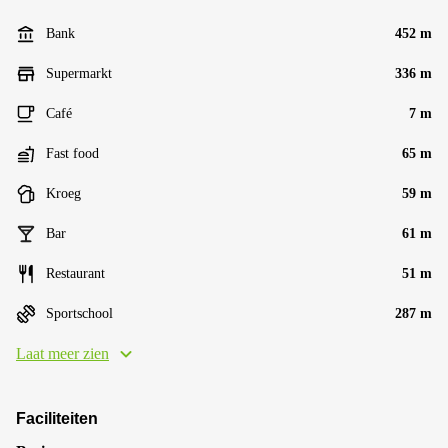
Bank
452 m
Supermarkt
336 m
Café
7 m
Fast food
65 m
Kroeg
59 m
Bar
61 m
Restaurant
51 m
Sportschool
287 m
Laat meer zien
Faciliteiten