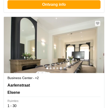
Ontvang info
Business Center
+2
Rue d'Arlon 25, Elsene
Aarlenstraat
Elsene
Ruimtes:
1 - 30