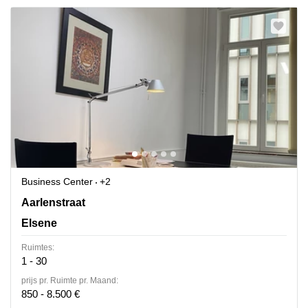
Business Center
+2
Rue d'Arlon 25, Elsene
Aarlenstraat
Elsene
Ruimtes:
1 - 30
prijs pr. Ruimte pr. Maand:
850 - 8.500 €