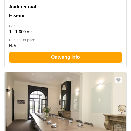
Rue d'Arlon 25, Elsene
Aarlenstraat
Elsene
Gebied:
1 - 1.600 m²
Contact for price:
N/A
Ontvang info