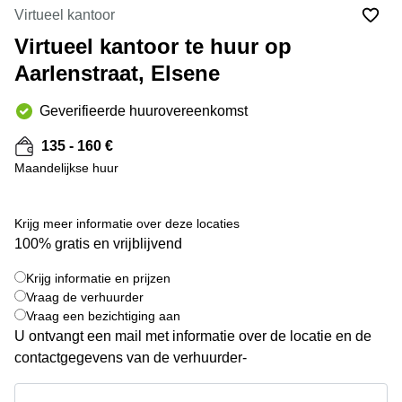
kantoor
Mechelen
Elsene
Virtueel kantoor
huren
Coworking-
Virtueel kantoor te huur op
Brugge
ruimtes te
Aarlenstraat, Elsene
huur in
Herentals
Gent
Aalst
Geverifieerde huurovereenkomst
Coworking
Sint-
Oostende
135 - 160 €
Niklaas
Maandelijkse huur
Vergaderzaal
huren in
Gent
Krijg meer informatie over deze locaties
Handelspand
100% gratis en vrijblijvend
te huur in
Hasselt
Krijg informatie en prijzen
+ 17 foto's
Vraag de verhuurder
Location
Vraag een bezichtiging aan
centre
U ontvangt een mail met informatie over de locatie en de
d'affaires
à Mons
contactgegevens van de verhuurder-
Huren
Krijg informatie en prijzen
virtueel