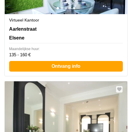
Virtueel Kantoor
Rue d'Arlon 25, Elsene
Aarlenstraat
Elsene
Maandelijkse huur:
135 - 160 €
Ontvang info