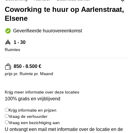
kantoor
Mechelen
Elsene
huren
Coworking te huur op Aarlenstraat,
Coworking-
Brugge
Elsene
ruimtes te
huur in
Herentals
Gent
Geverifieerde huurovereenkomst
Aalst
Coworking
1 - 30
Sint-
Oostende
Niklaas
Ruimtes
Vergaderzaal
huren in
850 - 8.500 €
Gent
prijs pr. Ruimte pr. Maand
Handelspand
te huur in
+ 17 foto's
Hasselt
Krijg meer informatie over deze locaties
100% gratis en vrijblijvend
Location
centre
Krijg informatie en prijzen
d'affaires
Vraag de verhuurder
à Mons
Vraag een bezichtiging aan
Huren
U ontvangt een mail met informatie over de locatie en de
virtueel