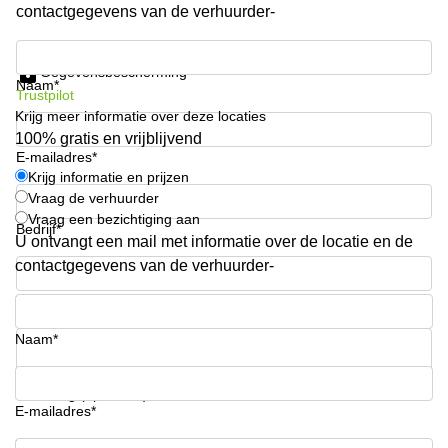
contactgegevens van de verhuurder-
kantoor in
Antwerpen
Krijg informatie en prijzen
Vergaderzaal
Gegevensbescherming
Naam*
huren in
Trustpilot
Antwerpen
Krijg meer informatie over deze locaties
Locaux
100% gratis en vrijblijvend
commerciaux
E-mailadres*
à louer en
Krijg informatie en prijzen
Bruxelles
Vraag de verhuurder
Vraag een bezichtiging aan
Kantoor
Bedrijf*
U ontvangt een mail met informatie over de locatie en de
te huur
in Sint-
contactgegevens van de verhuurder-
Niklaas
Telefoonnummer*
Naam*
Uw vraag (optioneel)
E-mailadres*
Krijg informatie en prijzen