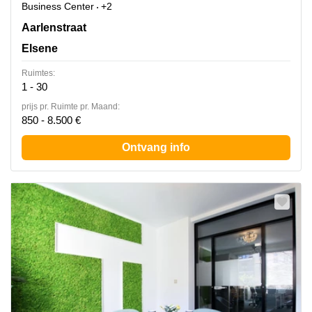
Business Center
+2
Rue d'Arlon 25, Elsene
Aarlenstraat
Elsene
Ruimtes:
1 - 30
prijs pr. Ruimte pr. Maand:
850 - 8.500 €
Ontvang info