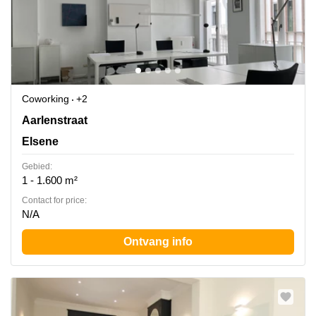
Coworking
+2
Rue d'Arlon 25, Elsene
Aarlenstraat
Elsene
Gebied:
1 - 1.600 m²
Contact for price:
N/A
Ontvang info