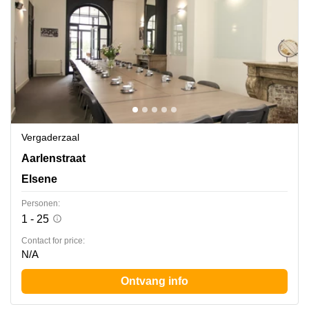
Vergaderzaal
Rue d'Arlon 25, Elsene
Aarlenstraat
Elsene
Personen:
1 - 25
Contact for price:
N/A
Ontvang info