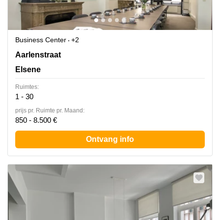
Business Center
+2
Rue d'Arlon 25, Elsene
Aarlenstraat
Elsene
Ruimtes:
1 - 30
prijs pr. Ruimte pr. Maand:
850 - 8.500 €
Ontvang info