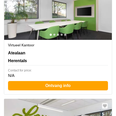
Virtueel Kantoor
Atealaan 34, Herentals
Atealaan
Herentals
Contact for price:
N/A
Ontvang info