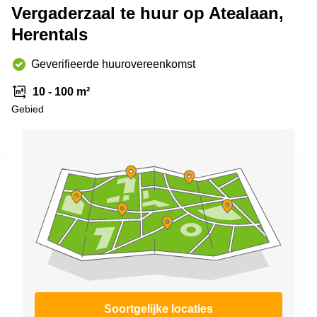
Vergaderzaal te huur op Atealaan,
kantoor in
Antwerpen
Herentals
Vergaderzaal
huren in
Geverifieerde huurovereenkomst
Antwerpen
10 - 100 m²
Locaux
Gebied
commerciaux
à louer en
Bruxelles
Kantoor
te huur
in Sint-
Niklaas
Soortgelijke locaties