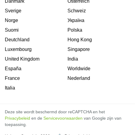
Danmark
Österreich
Sverige
Schweiz
Norge
Україна
Suomi
Polska
Deutchland
Hong Kong
Luxembourg
Singapore
United Kingdom
India
España
Worldwide
France
Nederland
Italia
Deze site wordt beschermd door reCAPTCHA en het
Privacybeleid
en de
Servicevoorwaarden
van Google zijn van
toepassing.