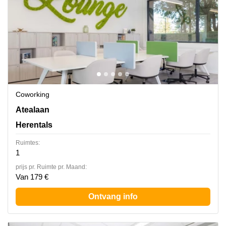
Coworking
Atealaan 34, Herentals
Atealaan
Herentals
Ruimtes:
1
prijs pr. Ruimte pr. Maand:
Van 179 €
Ontvang info