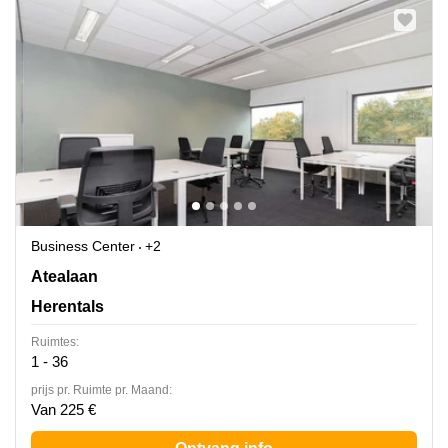
Business Center
+2
Atealaan 34, Herentals
Atealaan
Herentals
Ruimtes:
1 - 36
prijs pr. Ruimte pr. Maand:
Van 225 €