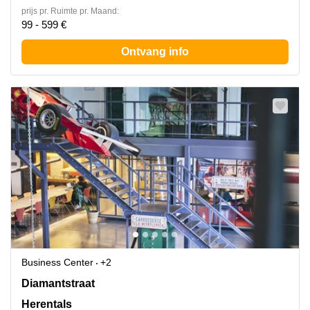
prijs pr. Ruimte pr. Maand:
99 - 599 €
Ontvang info
Business Center
+2
Diamantstraat 8, Antwerp, Herentals
Diamantstraat
Herentals