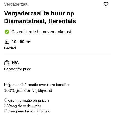
kantoor
Mechelen
Elsene
Vergaderzaal
huren
Coworking-
Vergaderzaal te huur op
Brugge
ruimtes te
Diamantstraat, Herentals
huur in
Herentals
Gent
Aalst
Geverifieerde huurovereenkomst
Coworking
Sint-
Oostende
10 - 50 m²
Niklaas
Gebied
Vergaderzaal
huren in
Gent
N/A
Contact for price
Handelspand
te huur in
Hasselt
+ 11 foto's
Krijg meer informatie over deze locaties
Location
100% gratis en vrijblijvend
centre
d'affaires
Krijg informatie en prijzen
à Mons
Vraag de verhuurder
Huren
Vraag een bezichtiging aan
virtueel