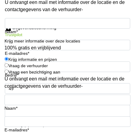
U ontvangt een mail met informatie over de locatie en de
kantoor in
contactgegevens van de verhuurder-
Antwerpen
Vergaderzaal
Krijg informatie en prijzen
huren in
Gegevensbescherming
Antwerpen
Naam*
Trustpilot
Krijg meer informatie over deze locaties
Locaux
commerciaux
100% gratis en vrijblijvend
à louer en
E-mailadres*
Bruxelles
Krijg informatie en prijzen
Vraag de verhuurder
Kantoor
Vraag een bezichtiging aan
te huur
Bedrijf*
U ontvangt een mail met informatie over de locatie en de
in Sint-
Niklaas
contactgegevens van de verhuurder-
Telefoonnummer*
Naam*
Uw vraag (optioneel)
E-mailadres*