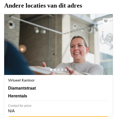
Andere locaties van dit adres
Virtueel Kantoor
Diamantstraat 8, Antwerp, Herentals
Diamantstraat
Herentals
Contact for price:
N/A