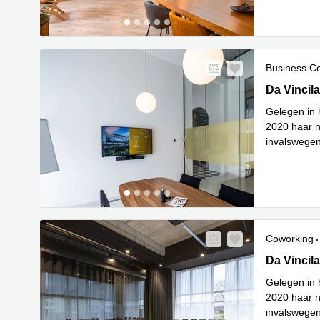
Business C
Da Vincila
Da Vincil
Gelegen in 
2020 haar n
invalswegen
Lees meer
Coworking
Da Vincila
Da Vincil
Gelegen in 
2020 haar n
invalswegen