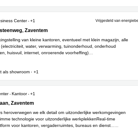
siness Center
+1
Vrijgesteld van energieb
teenweg 394, Zaventem
steenweg, Zaventem
ingstelling van kleine kantoren, eventueel met klein magazijn, alle
 (electriciteit, water, verwarming, tuinonderhoud, onderhoud
n, huisvuil, internet, onroerende voorheffing)
Lees meer
.Gedeelt
...
t als showroom
+1
enter
Kantoor
+1
aan 8, Zaventem
laan, Zaventem
s heroverwegen we elk detail om uitzonderlijke werkomgevingen
limme technologie voor uitzonderlijke werkplekkenReal-time
tform voor kantoren, vergaderruimtes, bureaus en dienst
...