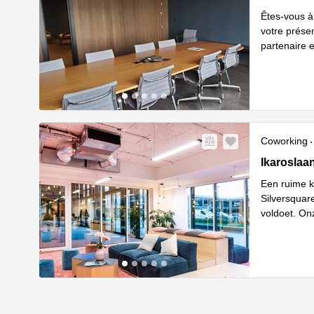
Êtes-vous à 
votre prése
partenaire e
Lee
nous
...
Coworking
Ikaroslaan 
Ikaroslaan
Een ruime 
Silversquar
voldoet. On
Lees meer