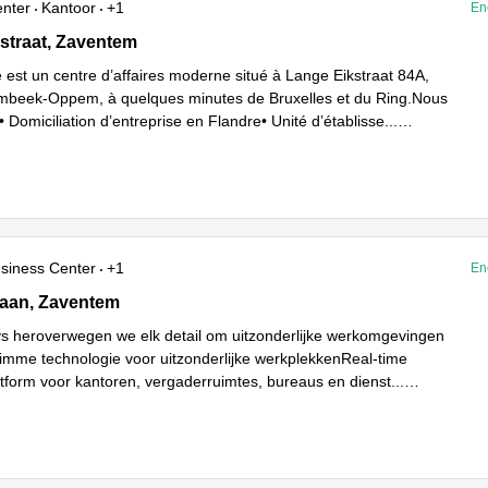
enter
Kantoor
+1
En
traat 84a, Zaventem
straat, Zaventem
est un centre d’affaires moderne situé à Lange Eikstraat 84A,
beek-Oppem, à quelques minutes de Bruxelles et du Ring.Nous
 Domiciliation d’entreprise en Flandre• Unité d’établisse
...
siness Center
+1
En
aan 6, Zaventem
laan, Zaventem
s heroverwegen we elk detail om uitzonderlijke werkomgevingen
limme technologie voor uitzonderlijke werkplekkenReal-time
tform voor kantoren, vergaderruimtes, bureaus en dienst
...