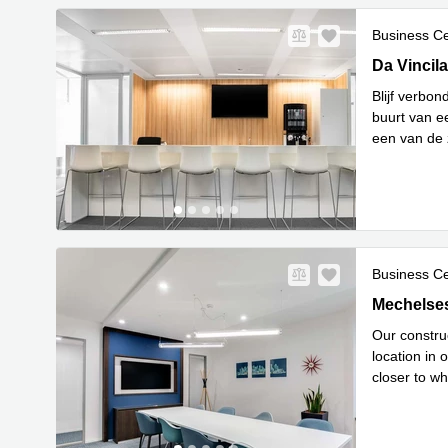
Business C
Da Vincila
Da Vincil
Blijf verbon
buurt van ee
een van de 
Lees meer
Business C
Mechelses
Mechelse
Our construc
location in 
closer to wh
Lees meer