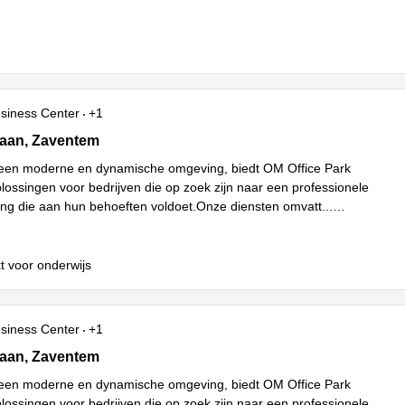
siness Center
+1
aan, Zaventem
laan, Zaventem
 een moderne en dynamische omgeving, biedt OM Office Park
lossingen voor bedrijven die op zoek zijn naar een professionele
g die aan hun behoeften voldoet.Onze diensten omvatt
...
t voor onderwijs
siness Center
+1
aan, Zaventem
laan, Zaventem
 een moderne en dynamische omgeving, biedt OM Office Park
lossingen voor bedrijven die op zoek zijn naar een professionele