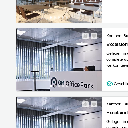
Lees meer
Kantoor
Bu
Excelsiorl
Excelsior
Gelegen in
complete op
werkomgevin
Lees meer
Geschik
Kantoor
Bu
Excelsiorl
Excelsior
Gelegen in
complete op