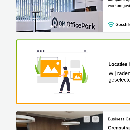
werkomgevin
Lees meer
Geschik
Locaties 
Wij raden
geselecte
Business C
Grensstraa
Grensstra