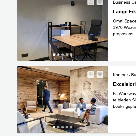
Business C
Nieuw
Lange Eiks
Lange Eik
Omni Space 
1970 Wezem
proposons :•
Lees meer
Kantoor
Bu
Excelsiorl
Excelsior
Bij Workway
te bieden.S
boekingspla
Lees meer