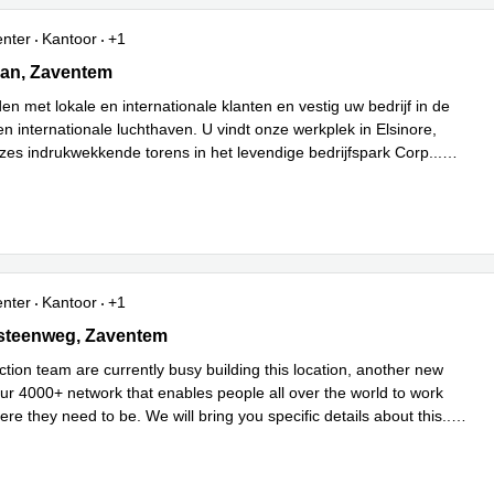
enter
Kantoor
+1
an 9, Zaventem
aan, Zaventem
den met lokale en internationale klanten en vestig uw bedrijf in de
n internationale luchthaven. U vindt onze werkplek in Elsinore,
zes indrukwekkende torens in het levendige bedrijfspark Corp
...
enter
Kantoor
+1
teenweg 412, Zaventem
steenweg, Zaventem
tion team are currently busy building this location, another new
our 4000+ network that enables people all over the world to work
ere they need to be. We will bring you specific details about this
...