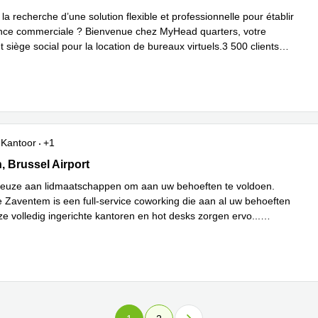
la recherche d’une solution flexible et professionnelle pour établir
nce commerciale ? Bienvenue chez MyHead quarters, votre
t siège social pour la location de bureaux virtuels.3 500 clients
s meer
Kantoor
+1
1, Brussel Airport
, Brussel Airport
keuze aan lidmaatschappen om aan uw behoeften te voldoen.
e Zaventem is een full-service coworking die aan al uw behoeften
ze volledig ingerichte kantoren en hot desks zorgen ervo
...