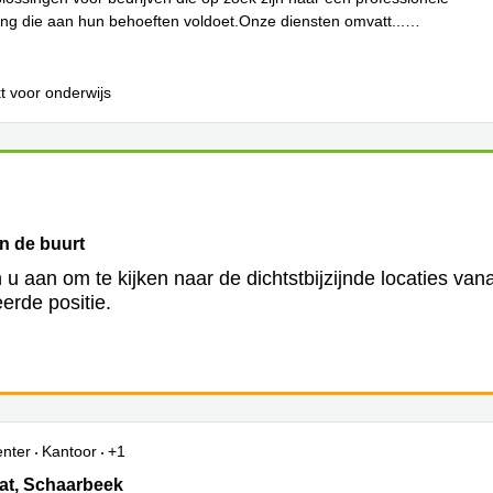
g die aan hun behoeften voldoet.Onze diensten omvatt
...
t voor onderwijs
in de buurt
 u aan om te kijken naar de dichtstbijzijnde locaties van
erde positie.
enter
Kantoor
+1
t, Schaarbeek
at, Schaarbeek