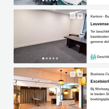
Kantoor
Bu
Leuvenses
Leuvense
Ter beschikk
basiskosten
gemene dele
inbegrepen
Geschik
Business C
Excelsiorl
Excelsior
Bij Workway
te bieden.S
boekingspla
Lees meer