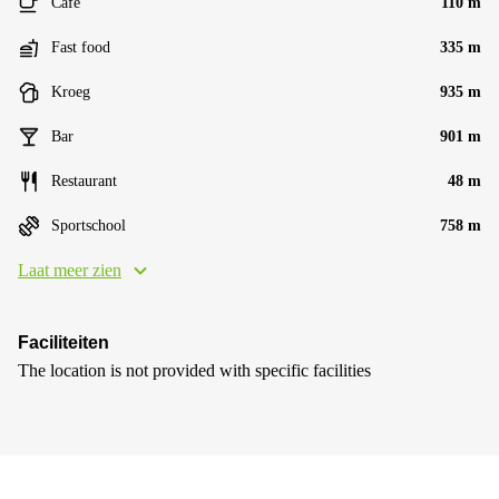
Café
110 m
Fast food
335 m
Kroeg
935 m
Bar
901 m
Restaurant
48 m
Sportschool
758 m
Laat meer zien
Faciliteiten
The location is not provided with specific facilities