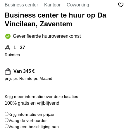
kantoor
Mechelen
Elsene
Business center
Kantoor
Coworking
huren
Coworking-
Business center te huur op Da
Brugge
ruimtes te
Vincilaan, Zaventem
huur in
Herentals
Gent
Aalst
Geverifieerde huurovereenkomst
Coworking
Sint-
Oostende
1 - 37
Niklaas
Ruimtes
Vergaderzaal
huren in
Gent
Van 345 €
prijs pr. Ruimte pr. Maand
Handelspand
te huur in
Hasselt
+ 4 foto's
Krijg meer informatie over deze locaties
Location
100% gratis en vrijblijvend
centre
d'affaires
Krijg informatie en prijzen
à Mons
Vraag de verhuurder
Huren
Vraag een bezichtiging aan
virtueel