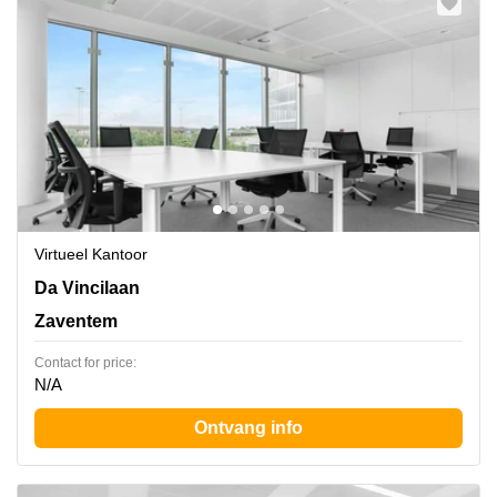
Virtueel Kantoor
Da Vincilaan 9, Zaventem
Da Vincilaan
Zaventem
Contact for price:
N/A
Ontvang info