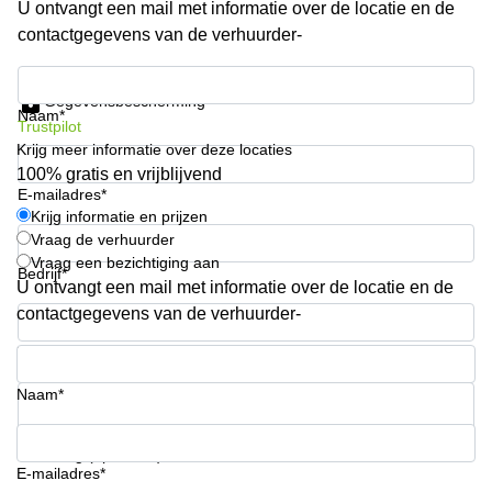
U ontvangt een mail met informatie over de locatie en de
kantoor in
contactgegevens van de verhuurder-
Antwerpen
Vergaderzaal
Krijg informatie en prijzen
huren in
Gegevensbescherming
Antwerpen
Naam*
Trustpilot
Krijg meer informatie over deze locaties
Locaux
commerciaux
100% gratis en vrijblijvend
à louer en
E-mailadres*
Bruxelles
Krijg informatie en prijzen
Vraag de verhuurder
Kantoor
Vraag een bezichtiging aan
te huur
Bedrijf*
U ontvangt een mail met informatie over de locatie en de
in Sint-
Niklaas
contactgegevens van de verhuurder-
Telefoonnummer*
Naam*
Uw vraag (optioneel)
E-mailadres*