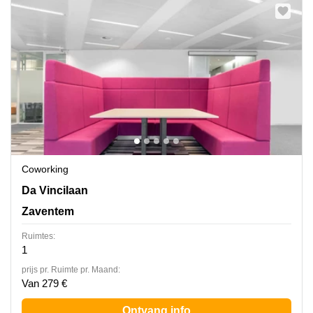
Coworking
Da Vincilaan 9, Zaventem
Da Vincilaan
Zaventem
Ruimtes:
1
prijs pr. Ruimte pr. Maand:
Van 279 €
Ontvang info