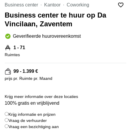
kantoor
Mechelen
Elsene
Business center
Kantoor
Coworking
huren
Coworking-
Business center te huur op Da
Brugge
ruimtes te
Vincilaan, Zaventem
huur in
Herentals
Gent
Aalst
Geverifieerde huurovereenkomst
Coworking
Sint-
Oostende
1 - 71
Niklaas
Ruimtes
Vergaderzaal
huren in
Gent
99 - 1.399 €
prijs pr. Ruimte pr. Maand
Handelspand
te huur in
Hasselt
+ 50 foto's
Krijg meer informatie over deze locaties
Location
100% gratis en vrijblijvend
centre
d'affaires
Krijg informatie en prijzen
à Mons
Vraag de verhuurder
Huren
Vraag een bezichtiging aan
virtueel