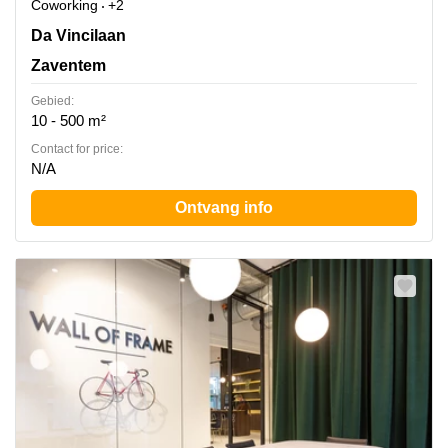
Coworking
+2
Da Vincilaan 2, Zaventem
Da Vincilaan
Zaventem
Gebied:
10 - 500 m²
Contact for price:
N/A
Ontvang info