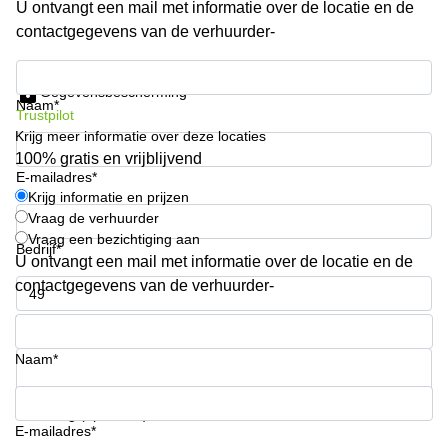
U ontvangt een mail met informatie over de locatie en de
kantoor in
contactgegevens van de verhuurder-
Antwerpen
Vergaderzaal
Krijg informatie en prijzen
huren in
Gegevensbescherming
Antwerpen
Naam*
Trustpilot
Krijg meer informatie over deze locaties
Locaux
commerciaux
100% gratis en vrijblijvend
à louer en
E-mailadres*
Bruxelles
Krijg informatie en prijzen
Vraag de verhuurder
Kantoor
Vraag een bezichtiging aan
te huur
Bedrijf*
U ontvangt een mail met informatie over de locatie en de
in Sint-
Niklaas
contactgegevens van de verhuurder-
Telefoonnummer*
Naam*
Uw vraag (optioneel)
E-mailadres*