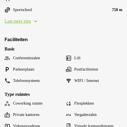
Sportschool
758 m
Laat meer zien
Faciliteiten
Basic
Conferentiezalen
Lift
Parkeerplaats
Postfaciliteiten
Telefoonsysteem
WIFI / Internet
Type ruimtes
Coworking ruimte
Flexplekken
Private kantoren
Vergaderzalen
Videovergaderen
Virtuele kantoordiensten