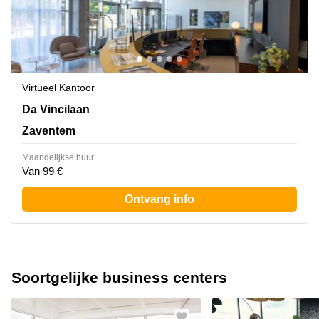
Virtueel Kantoor
Da Vincilaan 2, Zaventem
Da Vincilaan
Zaventem
Maandelijkse huur:
Van 99 €
Ontvang info
Soortgelijke business centers