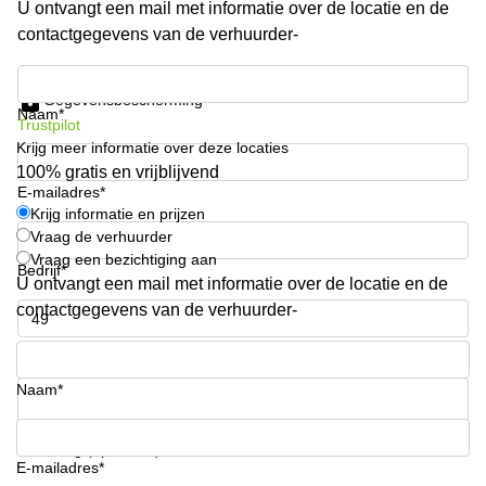
U ontvangt een mail met informatie over de locatie en de
kantoor in
contactgegevens van de verhuurder-
Antwerpen
Vergaderzaal
Krijg informatie en prijzen
huren in
Gegevensbescherming
Antwerpen
Naam*
Trustpilot
Krijg meer informatie over deze locaties
Locaux
commerciaux
100% gratis en vrijblijvend
à louer en
E-mailadres*
Bruxelles
Krijg informatie en prijzen
Vraag de verhuurder
Kantoor
Vraag een bezichtiging aan
te huur
Bedrijf*
U ontvangt een mail met informatie over de locatie en de
in Sint-
Niklaas
contactgegevens van de verhuurder-
Telefoonnummer*
Naam*
Uw vraag (optioneel)
E-mailadres*