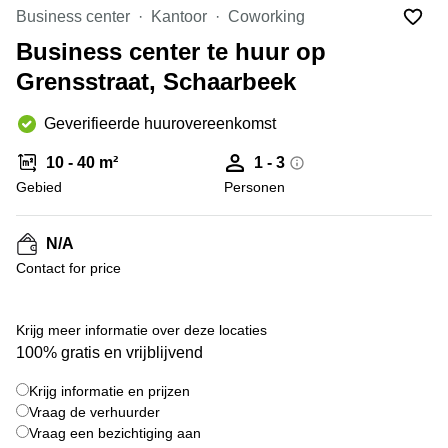
kantoor
Mechelen
Elsene
Business center
Kantoor
Coworking
huren
Coworking-
Business center te huur op
Brugge
ruimtes te
Grensstraat, Schaarbeek
huur in
Herentals
Gent
Aalst
Geverifieerde huurovereenkomst
Coworking
Sint-
Oostende
10 - 40 m²
1 - 3
Niklaas
Gebied
Personen
Vergaderzaal
huren in
Gent
N/A
Contact for price
Handelspand
te huur in
Hasselt
+ 1 foto's
Krijg meer informatie over deze locaties
Location
100% gratis en vrijblijvend
centre
d'affaires
Krijg informatie en prijzen
à Mons
Vraag de verhuurder
Huren
Vraag een bezichtiging aan
virtueel