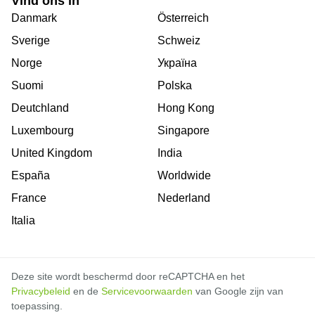
Vind ons in
Danmark
Österreich
Sverige
Schweiz
Norge
Україна
Suomi
Polska
Deutchland
Hong Kong
Luxembourg
Singapore
United Kingdom
India
España
Worldwide
France
Nederland
Italia
Deze site wordt beschermd door reCAPTCHA en het
Privacybeleid
en de
Servicevoorwaarden
van Google zijn van
toepassing.