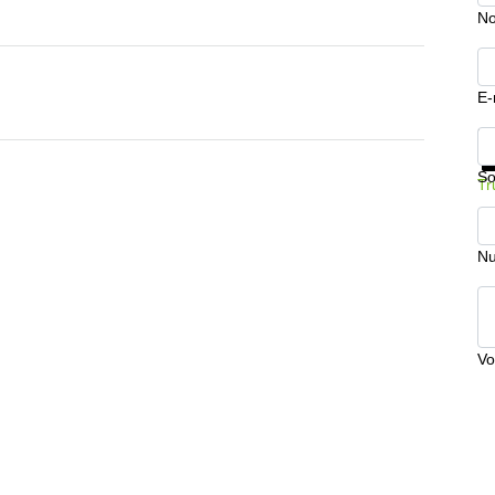
No
E-
In
So
Tr
Nu
Vo