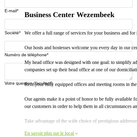
E-mail*
Business Center Wezembeek
Société*
We offer a full range of services for your business and for
Our hosts and hostesses welcome you every day in our cent
Numéro de téléphone*
My head office was designed with one goal: to simplify ad
companies set up their head office at one of our domiciliat
Votre question (facultatif)
Rent your fully equipped offices and meeting rooms in the 
Our agents make it a point of honor to be fully available for
our customers in order to help them in all circumstances a
Take advantage of the wide choice of prestigious addresses
En savoir plus sur le local