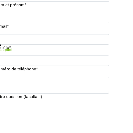
m et prénom*
mail*
formations et prix
Protection des données
ciété*
ustpilot
méro de téléphone*
tre question (facultatif)