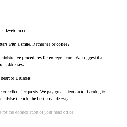
 its development.
ers with a smile. Rather tea or coffee?
ministrative procedures for entrepreneurs. We suggest that
ion addresses.
heart of Brussels.
 our clients' requests. We pay great attention to listening to
nd advise them in the best possible way.
 for the domiciliation of your head office.