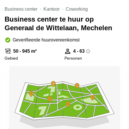
kantoor in
Business center
Kantoor
Coworking
Antwerpen
Business center te huur op
Vergaderzaal
huren in
Generaal de Wittelaan, Mechelen
Antwerpen
Locaux
Geverifieerde huurovereenkomst
commerciaux
à louer en
50 - 945 m²
4 - 63
Bruxelles
Gebied
Personen
Kantoor
te huur
in Sint-
Niklaas