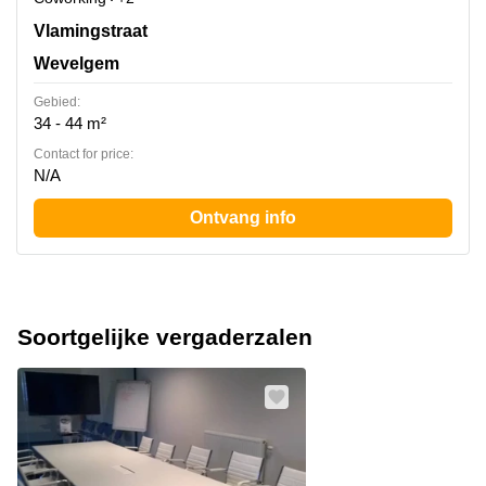
Vlamingstraat 4, Wevelgem
Vlamingstraat
Wevelgem
Gebied:
34 - 44 m²
Contact for price:
N/A
Ontvang info
Soortgelijke vergaderzalen