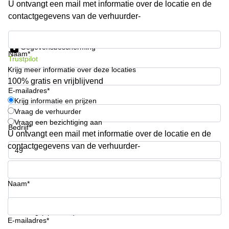
U ontvangt een mail met informatie over de locatie en de
kantoor in
contactgegevens van de verhuurder-
Antwerpen
Vergaderzaal
Krijg informatie en prijzen
huren in
Gegevensbescherming
Antwerpen
Naam*
Trustpilot
Krijg meer informatie over deze locaties
Locaux
commerciaux
100% gratis en vrijblijvend
à louer en
E-mailadres*
Bruxelles
Krijg informatie en prijzen
Vraag de verhuurder
Kantoor
Vraag een bezichtiging aan
te huur
Bedrijf*
U ontvangt een mail met informatie over de locatie en de
in Sint-
Niklaas
contactgegevens van de verhuurder-
Telefoonnummer*
Naam*
Uw vraag (optioneel)
E-mailadres*