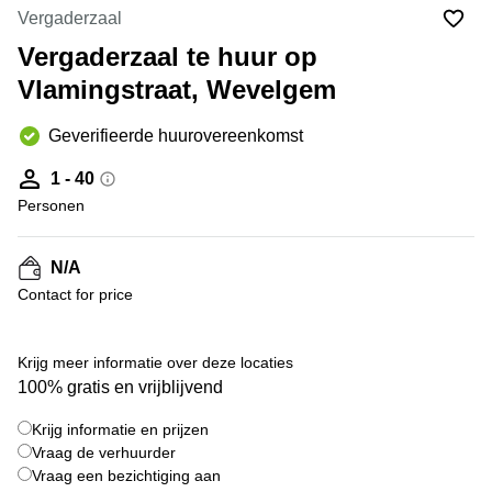
kantoor
Mechelen
Elsene
Vergaderzaal
huren
Coworking-
Vergaderzaal te huur op
Brugge
ruimtes te
Vlamingstraat, Wevelgem
huur in
Herentals
Gent
Aalst
Geverifieerde huurovereenkomst
Coworking
Sint-
Oostende
1 - 40
Niklaas
Personen
Vergaderzaal
huren in
Gent
N/A
Contact for price
Handelspand
te huur in
Hasselt
+ 3 foto's
Krijg meer informatie over deze locaties
Location
100% gratis en vrijblijvend
centre
d'affaires
Krijg informatie en prijzen
à Mons
Vraag de verhuurder
Huren
Vraag een bezichtiging aan
virtueel