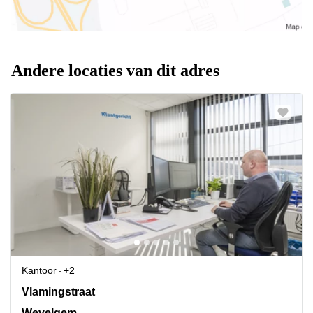
Andere locaties van dit adres
Kantoor
+2
Vlamingstraat 4, Wevelgem
Vlamingstraat
Wevelgem