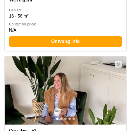
Gebied:
16 - 56 m²
Contact for price:
N/A
Ontvang info
Coworking
+2