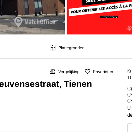
Plattegronden
Kr
Vergelijking
Favorieten
10
Leuvensestraat, Tienen
U 
de