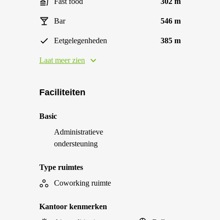
Fast food
302 m
Bar
546 m
Eetgelegenheden
385 m
Laat meer zien
Faciliteiten
Basic
Administratieve
ondersteuning
Type ruimtes
Coworking ruimte
Kantoor kenmerken