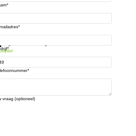
aam*
mailadres*
ijg informatie en prijzen
Gegevensbescherming
drijf*
ustpilot
lefoonnummer*
 vraag (optioneel)