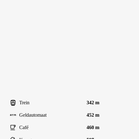
Trein
342 m
Geldautomaat
452 m
Café
460 m