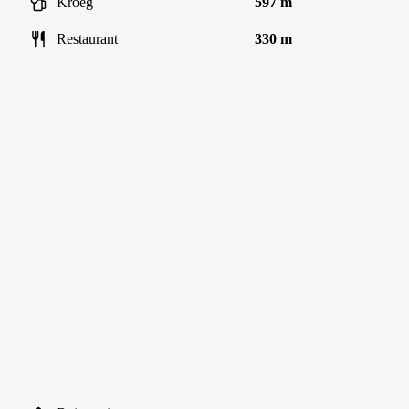
Kroeg
597 m
Restaurant
330 m