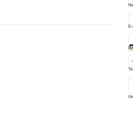
N
E-
Kr
Be
Tr
Te
Uw