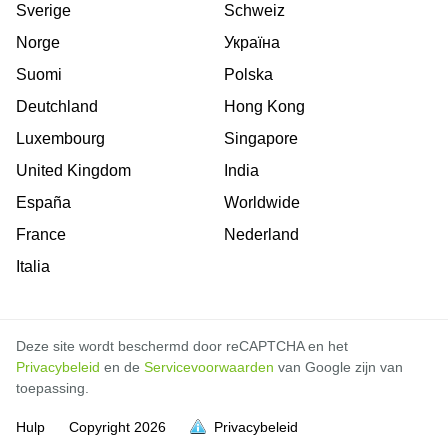
Sverige
Schweiz
Norge
Україна
Suomi
Polska
Deutchland
Hong Kong
Luxembourg
Singapore
United Kingdom
India
España
Worldwide
France
Nederland
Italia
Deze site wordt beschermd door reCAPTCHA en het
Privacybeleid
en de
Servicevoorwaarden
van Google zijn van
toepassing.
Hulp
Copyright
2026
Privacybeleid
vol is
vol is
vol is
vol is
vol is
vol is
vol is
vol is