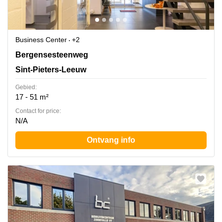
Business Center
+2
Bergensesteenweg 709, Sint-Pieters-Leeuw
Bergensesteenweg
Sint-Pieters-Leeuw
Gebied:
17 - 51 m²
Contact for price:
N/A
Ontvang info