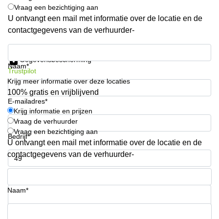
Vraag een bezichtiging aan
kantoor in
Antwerpen
U ontvangt een mail met informatie over de locatie en de
contactgegevens van de verhuurder-
Vergaderzaal
huren in
Krijg informatie en prijzen
Antwerpen
Gegevensbescherming
Naam*
Locaux
Trustpilot
commerciaux
Krijg meer informatie over deze locaties
à louer en
100% gratis en vrijblijvend
Bruxelles
E-mailadres*
Kantoor
Krijg informatie en prijzen
te huur
Vraag de verhuurder
in Sint-
Vraag een bezichtiging aan
Bedrijf*
Niklaas
U ontvangt een mail met informatie over de locatie en de
contactgegevens van de verhuurder-
Telefoonnummer*
Naam*
Uw vraag (optioneel)