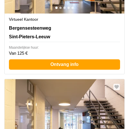
Virtueel Kantoor
Bergensesteenweg 709, Sint-Pieters-Leeuw
Bergensesteenweg
Sint-Pieters-Leeuw
Maandelijkse huur:
Van 125 €
Ontvang info