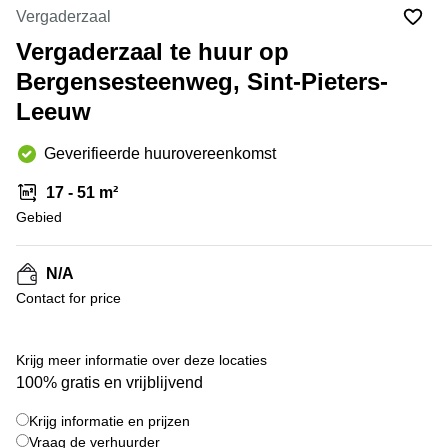
kantoor
Mechelen
Elsene
Vergaderzaal
huren
Coworking-
Vergaderzaal te huur op
Brugge
ruimtes te
Bergensesteenweg, Sint-Pieters-
huur in
Herentals
Gent
Leeuw
Aalst
Coworking
Sint-
Oostende
Geverifieerde huurovereenkomst
Niklaas
17 - 51 m²
Vergaderzaal
Gebied
huren in
Gent
Handelspand
N/A
te huur in
Contact for price
Hasselt
+ 5 foto's
Location
centre
Krijg meer informatie over deze locaties
d'affaires
100% gratis en vrijblijvend
à Mons
Krijg informatie en prijzen
Huren
Vraag de verhuurder
virtueel