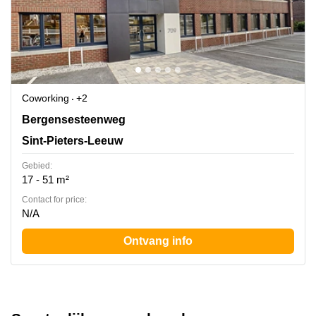
Coworking
+2
Bergensesteenweg 709, Sint-Pieters-Leeuw
Bergensesteenweg
Sint-Pieters-Leeuw
Gebied:
17 - 51 m²
Contact for price:
N/A
Ontvang info