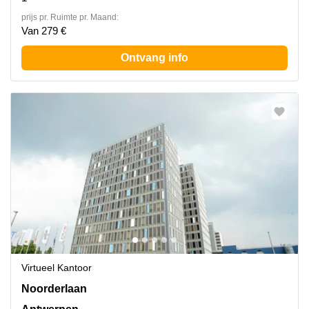
prijs pr. Ruimte pr. Maand:
Van 279 €
Ontvang info
Virtueel Kantoor
Noorderlaan 147, Antwerpen
Noorderlaan