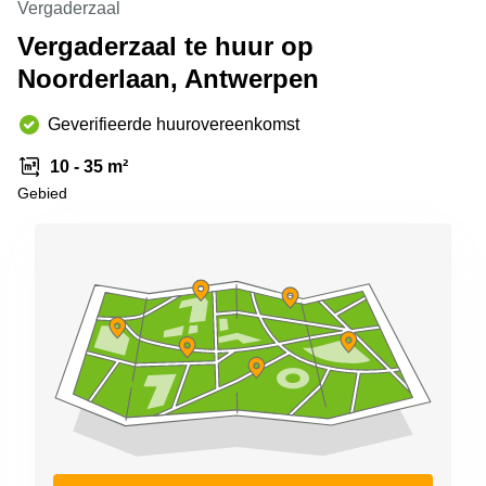
Vergaderzaal
kantoor in
Antwerpen
Vergaderzaal te huur op
Noorderlaan, Antwerpen
Vergaderzaal
huren in
Antwerpen
Geverifieerde huurovereenkomst
Locaux
10 - 35 m²
commerciaux
à louer en
Gebied
Bruxelles
Kantoor
te huur
in Sint-
Niklaas