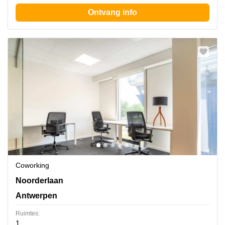
Ontvang info
Coworking
Noorderlaan 147, Antwerpen
Noorderlaan
Antwerpen
Ruimtes:
1