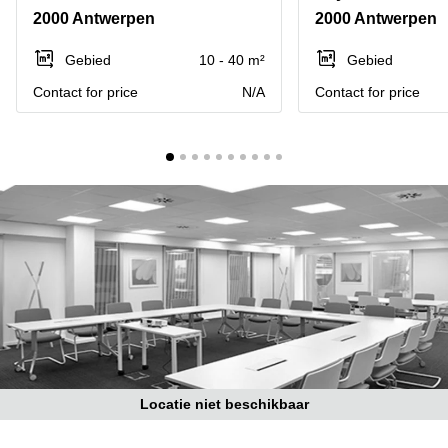
kantoor
Mechelen
Elsene
2000 Antwerpen
2000 Antwerpen
huren
Coworking-
Brugge
ruimtes te
Gebied
10 - 40 m²
Gebied
huur in
Herentals
Contact for price
N/A
Contact for price
Gent
Aalst
Coworking
Sint-
Oostende
Niklaas
Vergaderzaal
huren in
Gent
Handelspand
te huur in
Hasselt
Location
centre
d'affaires
à Mons
Locatie niet beschikbaar
Huren
virtueel