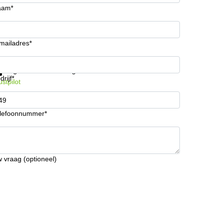
aam*
mailadres*
ijg informatie en prijzen
Gegevensbescherming
drijf*
ustpilot
lefoonnummer*
 vraag (optioneel)