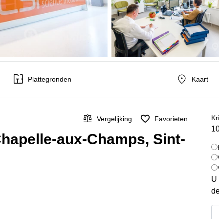
Plattegronden
Kaart
Kr
Vergelijking
Favorieten
10
Chapelle-aux-Champs, Sint-
U 
de