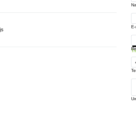
N
E-
js
Kr
Be
Tr
Te
Uw