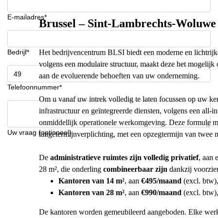
E-mailadres*
Brussel – Sint-Lambrechts-Woluwe 
Bedrijf*
Het bedrijvencentrum BLSI biedt een moderne en lichtrijk
volgens een modulaire structuur, maakt deze het mogelijk 
aan de evoluerende behoeften van uw onderneming.
Telefoonnummer*
Om u vanaf uw intrek volledig te laten focussen op uw ker
infrastructuur en geïntegreerde diensten, volgens een all-i
onmiddellijk operationele werkomgeving. Deze formule maa
Uw vraag (optioneel)
langetermijnverplichting, met een opzegtermijn van twee
De
administratieve ruimtes zijn volledig privatief
, aan 
28 m², die onderling
combineerbaar zijn
dankzij voorzie
Kantoren van 14 m²
, aan
€495/maand
(excl. btw)
Kantoren van 28 m²
, aan
€990/maand
(excl. btw)
De kantoren worden gemeubileerd aangeboden. Elke werkp