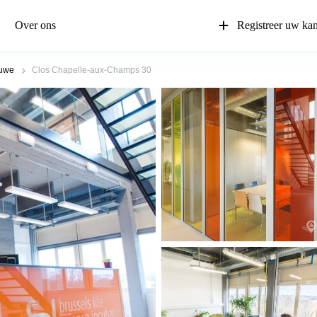
Over ons
Registreer uw ka
luwe
Clos Chapelle-aux-Champs 30