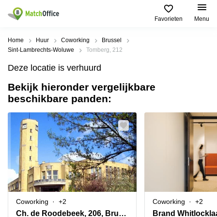
Favorieten
Menu
Huur & verhuur
Home
Huur
Coworking
Brussel
Sint-Lambrechts-Woluwe
Tomberg, 212
Hulp
Soorten
Populaire
Populaire
Deze locatie is verhuurd
commerciële
Steden
zoekopdrachten
ruimten
Bekijk hieronder vergelijkbare
Over ons
Gent
Kantoor
beschikbare panden:
Kantoor
te huur
Antwerpen
huren
in
Registreer uw kantoor
Hasselt
Brugge
Business
centers
Kantoor
Prijs
Brussel
huren
te huur
in Genk
Diegem
Coworking
Log in
huren
Bedrijvencentrum
Dilbeek
Sint-Pieters-
Vergaderzaal
Leeuw
Kies een taal
Doornik
Frans
huren
Coworking
+2
Coworking
+2
Kantoor
Mechelen
Virtueel
te huur in
Ch. de Roodebeek, 206, Bruxelles
Brand Whitlockla