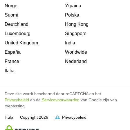
Norge
Україна
Suomi
Polska
Deutchland
Hong Kong
Luxembourg
Singapore
United Kingdom
India
España
Worldwide
France
Nederland
Italia
Deze site wordt beschermd door reCAPTCHA en het
Privacybeleid
en de
Servicevoorwaarden
van Google zijn van
toepassing.
Hulp
Copyright
2026
Privacybeleid
vol is
vol is
vol is
vol is
vol is
vol is
vol is
vol is
vol is
vol is