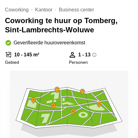
kantoor in
Coworking
Kantoor
Business center
Antwerpen
Coworking te huur op Tomberg,
Vergaderzaal
huren in
Sint-Lambrechts-Woluwe
Antwerpen
Locaux
Geverifieerde huurovereenkomst
commerciaux
à louer en
10 - 145 m²
1 - 13
Bruxelles
Gebied
Personen
Kantoor
te huur
in Sint-
Niklaas