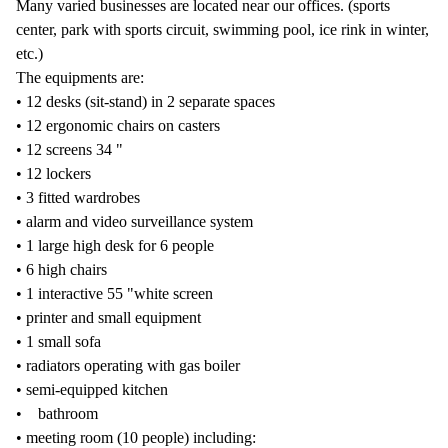
Many varied businesses are located near our offices. (sports
center, park with sports circuit, swimming pool, ice rink in winter,
etc.)
The equipments are:
• 12 desks (sit-stand) in 2 separate spaces
• 12 ergonomic chairs on casters
• 12 screens 34 "
• 12 lockers
• 3 fitted wardrobes
• alarm and video surveillance system
• 1 large high desk for 6 people
• 6 high chairs
• 1 interactive 55 "white screen
• printer and small equipment
• 1 small sofa
• radiators operating with gas boiler
• semi-equipped kitchen
• bathroom
• meeting room (10 people) including: