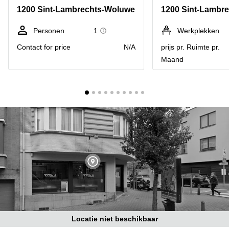
kantoor
Mechelen
Elsene
1200 Sint-Lambrechts-Woluwe
1200 Sint-Lambr
huren
Coworking-
Brugge
ruimtes te
Personen
1
Werkplekken
huur in
Herentals
Contact for price
N/A
prijs pr. Ruimte pr.
Gent
Maand
Aalst
Coworking
Sint-
Oostende
Niklaas
Vergaderzaal
huren in
Gent
Handelspand
te huur in
Hasselt
Location
centre
d'affaires
à Mons
Huren
Locatie niet beschikbaar
virtueel