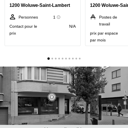
1200 Woluwe-Saint-Lambert
1200 Woluwe-Sai
Centre
Louvain
d'affaires
la
Anvers
Personnes
1
Postes de
Neuve
travail
Contact pour le
N/A
Centre
Wallonie
d'affaires
prix
prix par espace
Gand
Wavre
par mois
Centre
d'affaires
Ville de
Bruxelles
Coworking
Ixelles
Coworking
Namur
Coworking
Tournai
Salle de
conférence
Bruxelles