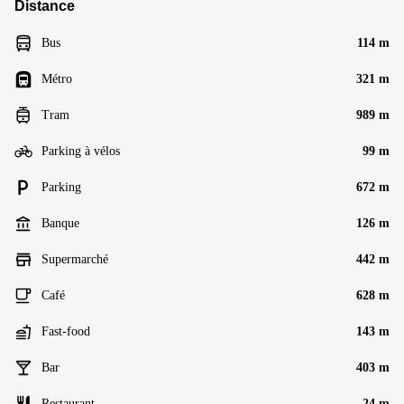
Distance
Bus
114 m
Métro
321 m
Tram
989 m
Parking à vélos
99 m
Parking
672 m
Banque
126 m
Supermarché
442 m
Café
628 m
Fast-food
143 m
Bar
403 m
Restaurant
24 m