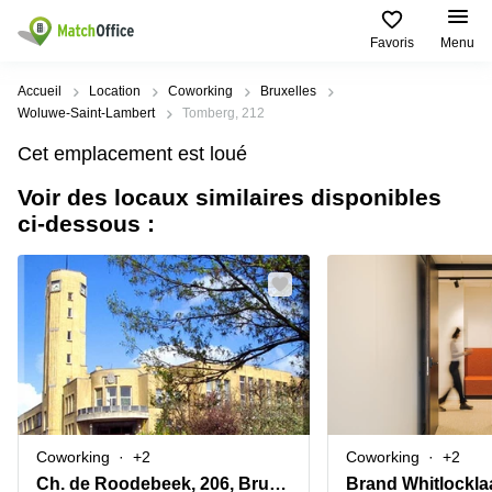
Favoris
Menu
Rechercher / publier
Accueil
Location
Coworking
Bruxelles
Woluwe-Saint-Lambert
Tomberg, 212
Aide
Types
Villes
Recherches
Cet emplacement est loué
d'espaces
Populaires
populaires
commerciaux
Voir des locaux similaires disponibles
Qui sommes-nous?
Alost
Bureau
ci-dessous :
Bureaux
a louer
Anderlecht
Anvers
Publier un bureau
Centre
Anvers
d’affaires
Bureau à
louer
Prix
Bruges
Coworking
Bruxelles
Bruxelles
Salles
Bureau
Connexion
de
a louer
Bruxelles
réunion
Gand
Aeroport
Choisissez une langue
flamand
Bureau
Bureau
Gand
Coworking
+2
Coworking
+2
virtuel
à louer
Liège
Ch. de Roodebeek, 206, Bruxelles
Brand Whitlockla
Hasselt