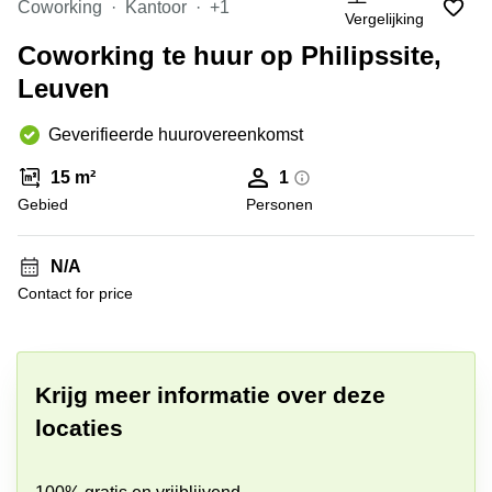
kantoor
Coworking
Kantoor
+1
Vergelijking
huren
Bedrijvencentrum
Brugge
Mechelen
Coworking te huur op Philipssite,
Herentals
Bedrijvencentrum
Leuven
Gent
Gent
Geverifieerde huurovereenkomst
Bedrijvencentrum
Vilvoorde
15 m²
1
Vergaderzaal
Gebied
Personen
huren
Antwerpen
N/A
Coworking
Gent
Contact for price
+ 13 foto's
Coworking
Antwerpen
Coworking
Krijg meer informatie over deze
Leuven
locaties