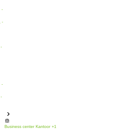
Business center
Kantoor
+1
Philipssite 5, Leuven