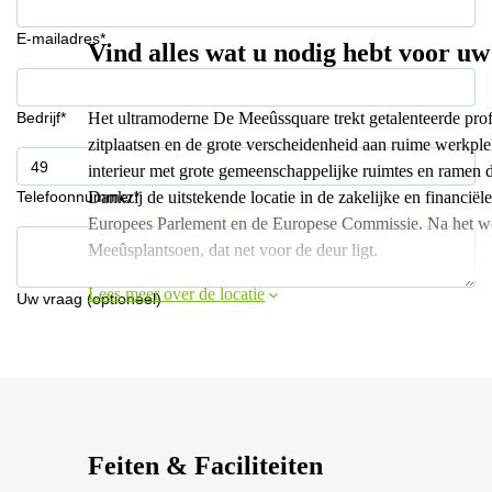
E-mailadres*
Vind alles wat u nodig hebt voor uw
Bedrijf*
Het ultramoderne De Meeûssquare trekt getalenteerde profe
zitplaatsen en de grote verscheidenheid aan ruime werkpl
interieur met grote gemeenschappelijke ruimtes en ramen di
Telefoonnummer*
Dankzij de uitstekende locatie in de zakelijke en financiël
Europees Parlement en de Europese Commissie. Na het werk
Meeûsplantsoen, dat net voor de deur ligt.
Lees meer over de locatie
Uw vraag (optioneel)
Feiten & Faciliteiten