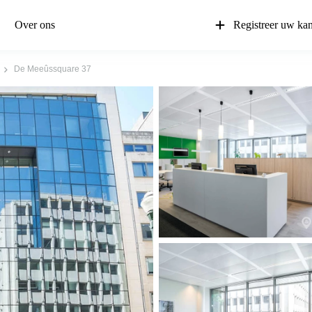
Over ons
Registreer uw ka
De Meeûssquare 37