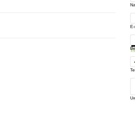
N
E-
Kr
Be
Tr
Te
Uw