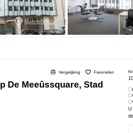
Kr
Vergelijking
Favorieten
10
op De Meeûssquare, Stad
U 
de