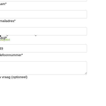
aam*
mailadres*
ijg informatie en prijzen
Gegevensbescherming
drijf*
ustpilot
lefoonnummer*
 vraag (optioneel)