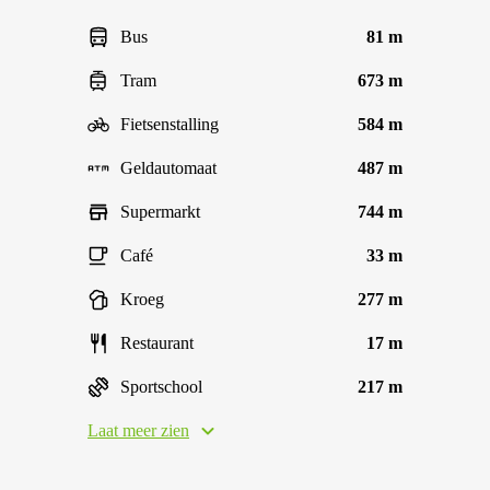
Bus
81 m
Tram
673 m
Fietsenstalling
584 m
Geldautomaat
487 m
Supermarkt
744 m
Café
33 m
Kroeg
277 m
Restaurant
17 m
Sportschool
217 m
Laat meer zien