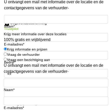
U ontvangt een mail met informatie over de locatie en de
kantoor in
contactgegevens van de verhuurder-
Antwerpen
Vergaderzaal
Krijg informatie en prijzen
huren in
Gegevensbescherming
Antwerpen
Naam*
Trustpilot
Krijg meer informatie over deze locaties
Locaux
commerciaux
100% gratis en vrijblijvend
à louer en
E-mailadres*
Bruxelles
Krijg informatie en prijzen
Vraag de verhuurder
Kantoor
Vraag een bezichtiging aan
te huur
Bedrijf*
U ontvangt een mail met informatie over de locatie en de
in Sint-
Niklaas
contactgegevens van de verhuurder-
Telefoonnummer*
Naam*
Uw vraag (optioneel)
E-mailadres*