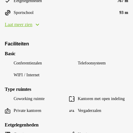
Eetgelegenheden
767 m
Sportschool
93 m
Laat meer zien
Faciliteiten
Basic
Conferentiezalen
Telefoonsysteem
WIFI / Internet
Type ruimtes
Coworking ruimte
Kantoren met open indeling
Private kantoren
Vergaderzalen
Eetgelegenheden