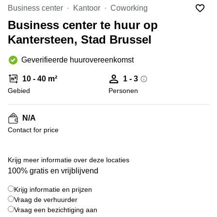
kantoor
Mechelen
Elsene
Business center
Kantoor
Coworking
huren
Coworking-
Business center te huur op
Brugge
ruimtes te
Kantersteen, Stad Brussel
huur in
Herentals
Gent
Aalst
Geverifieerde huurovereenkomst
Coworking
Sint-
Oostende
10 - 40 m²
1 - 3
Niklaas
Gebied
Personen
Vergaderzaal
huren in
Gent
N/A
Contact for price
Handelspand
te huur in
Hasselt
+ 5 foto's
Krijg meer informatie over deze locaties
Location
100% gratis en vrijblijvend
centre
d'affaires
Krijg informatie en prijzen
à Mons
Vraag de verhuurder
Huren
Vraag een bezichtiging aan
virtueel