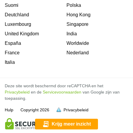
Suomi
Polska
Deutchland
Hong Kong
Luxembourg
Singapore
United Kingdom
India
España
Worldwide
France
Nederland
Italia
Deze site wordt beschermd door reCAPTCHA en het
Privacybeleid
en de
Servicevoorwaarden
van Google zijn van
toepassing.
Hulp
Copyright
2026
Privacybeleid
vol is
vol is
vol is
vol is
vol is
vol is
vol is
vol is
vol is
vol is
vol is
Krijg meer inzicht