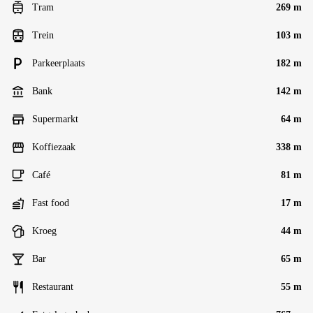
Tram
269 m
Trein
103 m
Parkeerplaats
182 m
Bank
142 m
Supermarkt
64 m
Koffiezaak
338 m
Café
81 m
Fast food
17 m
Kroeg
44 m
Bar
65 m
Restaurant
55 m