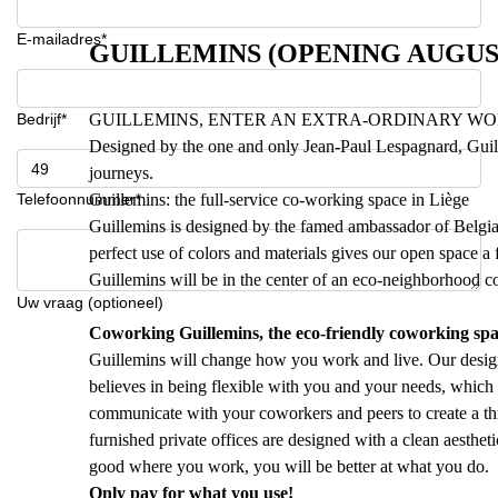
E-mailadres*
GUILLEMINS (OPENING AUGUST
Bedrijf*
GUILLEMINS, ENTER AN EXTRA-ORDINARY WO
Designed by the one and only Jean-Paul Lespagnard, Guille
journeys.
Telefoonnummer*
Guillemins: the full-service co-working space in Liège
Guillemins is designed by the famed ambassador of Belgia
perfect use of colors and materials gives our open space a fe
Guillemins will be in the center of an eco-neighborhood co
Uw vraag (optioneel)
Coworking Guillemins, the eco-friendly coworking spa
Guillemins will change how you work and live. Our desig
believes in being flexible with you and your needs, which
communicate with your coworkers and peers to create a th
furnished private offices are designed with a clean aestheti
good where you work, you will be better at what you do.
Only pay for what you use!