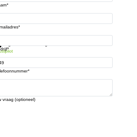
aam*
mailadres*
ijg informatie en prijzen
Gegevensbescherming
drijf*
ustpilot
lefoonnummer*
 vraag (optioneel)