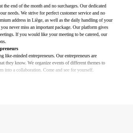
at the end of the month and no surcharges. Our dedicated
your needs. We strive for perfect customer service and no
ium address in Liège, as well as the daily handling of your
so you never miss an important package. Our platform gives
etings. If you would like your meeting to be catered, our
ons.
epreneurs
ng like-minded entrepreneurs. Our entrepreneurs are
t they know. We organize events of different themes to
n into a collaboration. Come and see for yourself.