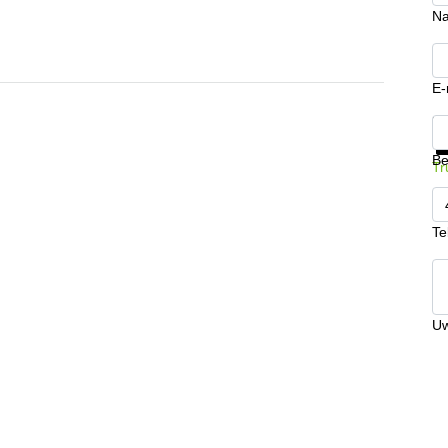
N
E-
Kr
Be
Tr
Te
Uw