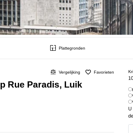
Plattegronden
Kr
Vergelijking
Favorieten
10
p Rue Paradis, Luik
U 
de