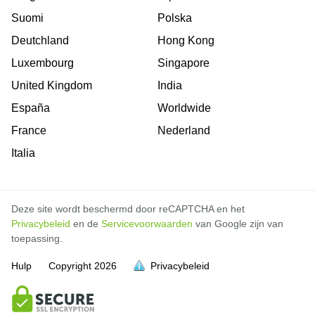
Suomi
Polska
Deutchland
Hong Kong
Luxembourg
Singapore
United Kingdom
India
España
Worldwide
France
Nederland
Italia
Deze site wordt beschermd door reCAPTCHA en het
Privacybeleid
en de
Servicevoorwaarden
van Google zijn van
toepassing.
Hulp
Copyright
2026
Privacybeleid
vol is
vol is
vol is
vol is
vol is
vol is
vol is
vol is
vol is
vol is