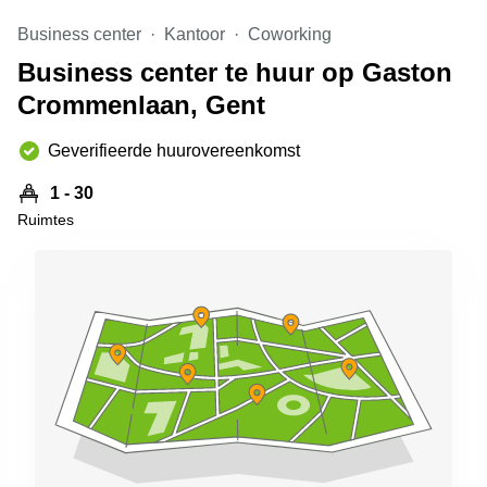
kantoor in
Business center
Kantoor
Coworking
Antwerpen
Business center te huur op Gaston
Vergaderzaal
huren in
Crommenlaan, Gent
Antwerpen
Locaux
Geverifieerde huurovereenkomst
commerciaux
à louer en
1 - 30
Bruxelles
Ruimtes
Kantoor
te huur
in Sint-
Niklaas