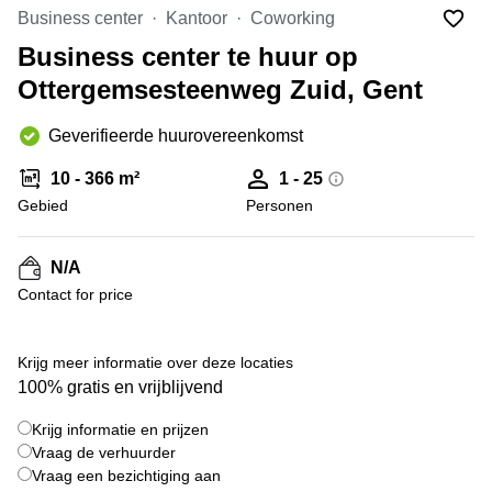
kantoor
Mechelen
Elsene
Business center
Kantoor
Coworking
huren
Coworking-
Business center te huur op
Brugge
ruimtes te
Ottergemsesteenweg Zuid, Gent
huur in
Herentals
Gent
Aalst
Geverifieerde huurovereenkomst
Coworking
Sint-
Oostende
10 - 366 m²
1 - 25
Niklaas
Gebied
Personen
Vergaderzaal
huren in
Gent
N/A
Contact for price
Handelspand
te huur in
Hasselt
+ 5 foto's
Krijg meer informatie over deze locaties
Location
100% gratis en vrijblijvend
centre
d'affaires
Krijg informatie en prijzen
à Mons
Vraag de verhuurder
Huren
Vraag een bezichtiging aan
virtueel