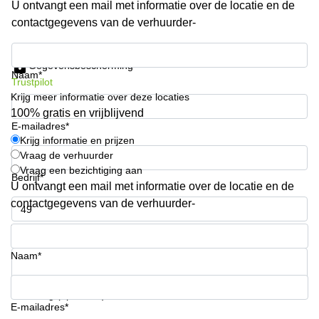
U ontvangt een mail met informatie over de locatie en de
kantoor in
contactgegevens van de verhuurder-
Antwerpen
Vergaderzaal
Krijg informatie en prijzen
huren in
Gegevensbescherming
Antwerpen
Naam*
Trustpilot
Krijg meer informatie over deze locaties
Locaux
commerciaux
100% gratis en vrijblijvend
à louer en
E-mailadres*
Bruxelles
Krijg informatie en prijzen
Vraag de verhuurder
Kantoor
Vraag een bezichtiging aan
te huur
Bedrijf*
U ontvangt een mail met informatie over de locatie en de
in Sint-
Niklaas
contactgegevens van de verhuurder-
Telefoonnummer*
Naam*
Uw vraag (optioneel)
E-mailadres*