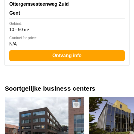
Ghelamco Arena Ottergemsesteenweg-Zuid 808 b300 ,
Ottergemsesteenweg Zuid
Gent
Gent
Gebied:
10 - 50 m²
Contact for price:
N/A
Ontvang info
Soortgelijke business centers