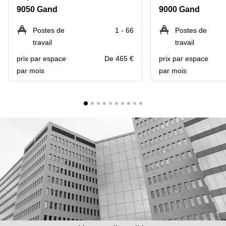
9050 Gand
9000 Gand
Centre
Louvain
d'affaires
la
Anvers
Postes de
1 - 66
Postes de
Neuve
travail
travail
Centre
Wallonie
d'affaires
prix par espace
De 465 €
prix par espace
Gand
Wavre
par mois
par mois
Centre
d'affaires
Ville de
Bruxelles
Coworking
Ixelles
Coworking
Namur
Coworking
Tournai
Salle de
conférence
Bruxelles