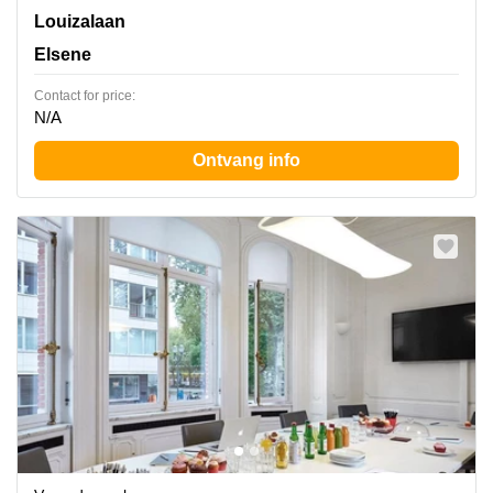
Avenue Louise 367, Elsene
Louizalaan
Elsene
Contact for price:
N/A
Ontvang info