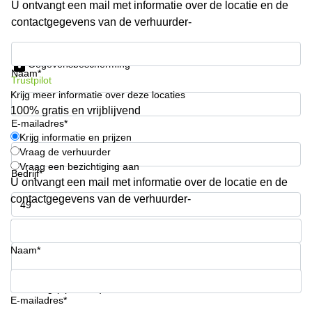
U ontvangt een mail met informatie over de locatie en de
kantoor in
contactgegevens van de verhuurder-
Antwerpen
Vergaderzaal
Krijg informatie en prijzen
huren in
Gegevensbescherming
Antwerpen
Naam*
Trustpilot
Krijg meer informatie over deze locaties
Locaux
commerciaux
100% gratis en vrijblijvend
à louer en
E-mailadres*
Bruxelles
Krijg informatie en prijzen
Vraag de verhuurder
Kantoor
Vraag een bezichtiging aan
te huur
Bedrijf*
U ontvangt een mail met informatie over de locatie en de
in Sint-
Niklaas
contactgegevens van de verhuurder-
Telefoonnummer*
Naam*
Uw vraag (optioneel)
E-mailadres*