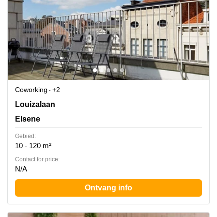
Coworking
+2
Avenue Louise 367, Elsene
Louizalaan
Elsene
Gebied:
10 - 120 m²
Contact for price:
N/A
Ontvang info