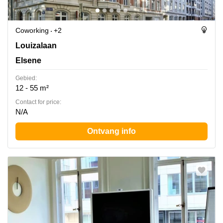
Coworking
+2
Avenue Louise 367, Elsene
Louizalaan
Elsene
Gebied:
12 - 55 m²
Contact for price:
N/A
Ontvang info