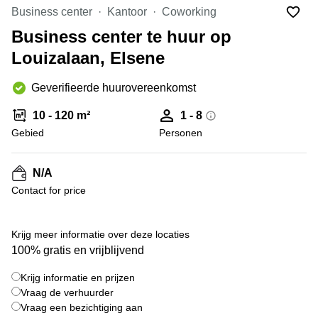
kantoor
Mechelen
Elsene
Business center
Kantoor
Coworking
huren
Coworking-
Business center te huur op
Brugge
ruimtes te
Louizalaan, Elsene
huur in
Herentals
Gent
Aalst
Geverifieerde huurovereenkomst
Coworking
Sint-
Oostende
10 - 120 m²
1 - 8
Niklaas
Gebied
Personen
Vergaderzaal
huren in
Gent
N/A
Contact for price
Handelspand
te huur in
Hasselt
+ 6 foto's
Krijg meer informatie over deze locaties
Location
100% gratis en vrijblijvend
centre
d'affaires
Krijg informatie en prijzen
à Mons
Vraag de verhuurder
Huren
Vraag een bezichtiging aan
virtueel