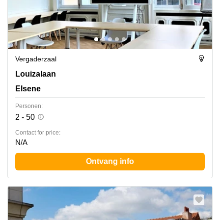
Vergaderzaal
Avenue Louise 367, Elsene
Louizalaan
Elsene
Personen:
2 - 50
Contact for price:
N/A
Ontvang info