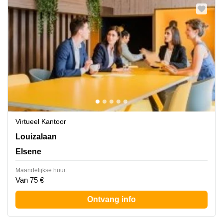
Virtueel Kantoor
Avenue Louise 367, Elsene
Louizalaan
Elsene
Maandelijkse huur:
Van 75 €
Ontvang info