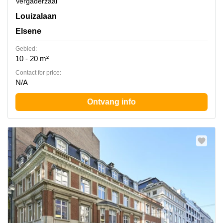
Vergaderzaal
Avenue Louise 367, Elsene
Louizalaan
Elsene
Gebied:
10 - 20 m²
Contact for price:
N/A
Ontvang info