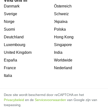
Vind ons in
Danmark
Österreich
Sverige
Schweiz
Norge
Україна
Suomi
Polska
Deutchland
Hong Kong
Luxembourg
Singapore
United Kingdom
India
España
Worldwide
France
Nederland
Italia
Deze site wordt beschermd door reCAPTCHA en het
Privacybeleid
en de
Servicevoorwaarden
van Google zijn van
toepassing.