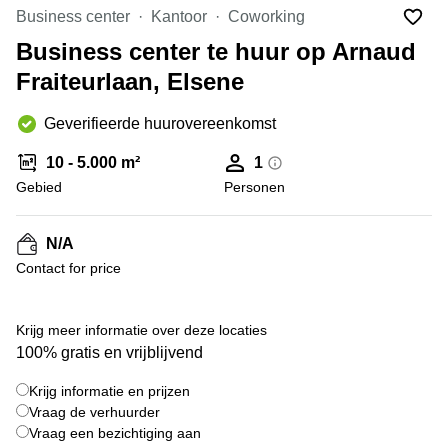
kantoor
Mechelen
Elsene
Business center
Kantoor
Coworking
huren
Coworking-
Business center te huur op Arnaud
Brugge
ruimtes te
Fraiteurlaan, Elsene
huur in
Herentals
Gent
Aalst
Geverifieerde huurovereenkomst
Coworking
Sint-
Oostende
10 - 5.000 m²
1
Niklaas
Gebied
Personen
Vergaderzaal
huren in
Gent
N/A
Contact for price
Handelspand
te huur in
Hasselt
+ 5 foto's
Krijg meer informatie over deze locaties
Location
100% gratis en vrijblijvend
centre
d'affaires
Krijg informatie en prijzen
à Mons
Vraag de verhuurder
Huren
Vraag een bezichtiging aan
virtueel