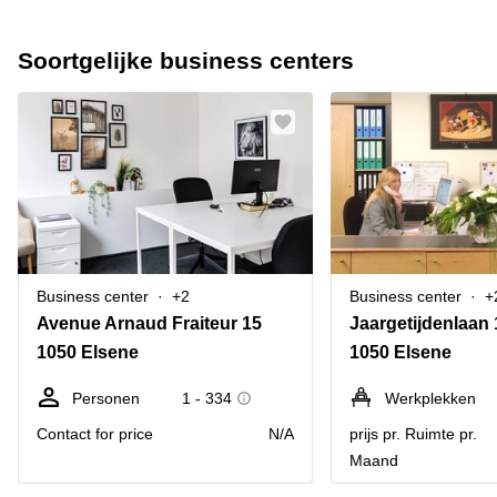
Soortgelijke business centers
Business center
+2
Business center
+
Avenue Arnaud Fraiteur 15
Jaargetijdenlaan
1050 Elsene
1050 Elsene
Personen
1 - 334
Werkplekken
Contact for price
N/A
prijs pr. Ruimte pr.
Maand