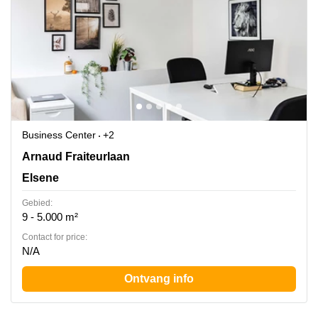
Business Center
+2
Avenue Arnaud Fraiteur 15, Elsene
Arnaud Fraiteurlaan
Elsene
Gebied:
9 - 5.000 m²
Contact for price:
N/A
Ontvang info