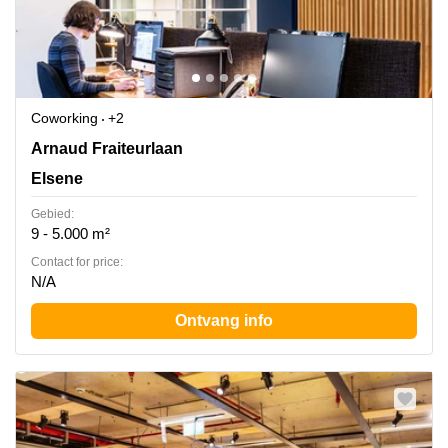
Coworking
+2
Avenue Arnaud Fraiteur 15, Elsene
Arnaud Fraiteurlaan
Elsene
Gebied:
9 - 5.000 m²
Contact for price:
N/A
Ontvang info