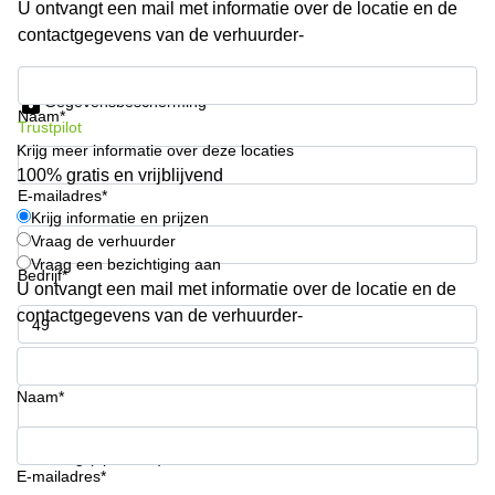
U ontvangt een mail met informatie over de locatie en de
kantoor in
contactgegevens van de verhuurder-
Antwerpen
Vergaderzaal
Krijg informatie en prijzen
huren in
Gegevensbescherming
Antwerpen
Naam*
Trustpilot
Krijg meer informatie over deze locaties
Locaux
commerciaux
100% gratis en vrijblijvend
à louer en
E-mailadres*
Bruxelles
Krijg informatie en prijzen
Vraag de verhuurder
Kantoor
Vraag een bezichtiging aan
te huur
Bedrijf*
U ontvangt een mail met informatie over de locatie en de
in Sint-
Niklaas
contactgegevens van de verhuurder-
Telefoonnummer*
Naam*
Uw vraag (optioneel)
E-mailadres*