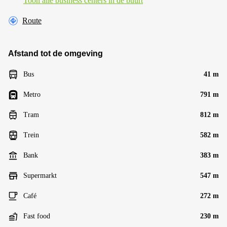
Toon alle business centers in de buurt
Route
Afstand tot de omgeving
Bus
41 m
Metro
791 m
Tram
812 m
Trein
582 m
Bank
383 m
Supermarkt
547 m
Café
272 m
Fast food
230 m