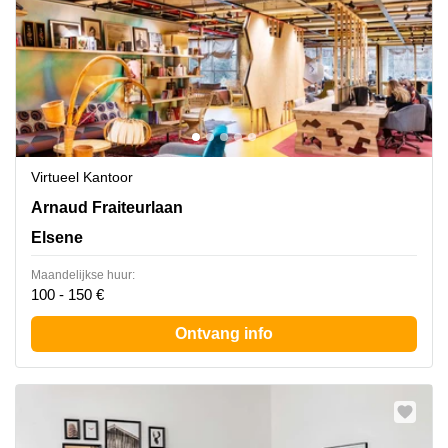
Virtueel Kantoor
Avenue Arnaud Fraiteur 15, Elsene
Arnaud Fraiteurlaan
Elsene
Maandelijkse huur:
100 - 150 €
Ontvang info