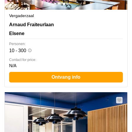
Vergaderzaal
Avenue Arnaud Fraiteur 15, Elsene
Arnaud Fraiteurlaan
Elsene
Personen:
10 - 300
Contact for price:
N/A
Ontvang info