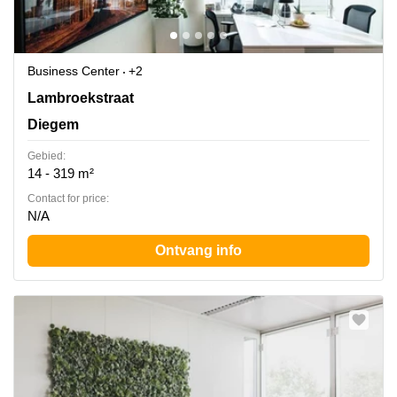
Business Center
+2
Lambroekstraat 5A, Diegem
Lambroekstraat
Diegem
Gebied:
14 - 319 m²
Contact for price:
N/A
Ontvang info