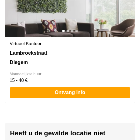
Virtueel Kantoor
Lambroekstraat 5A, Diegem
Lambroekstraat
Diegem
Maandelijkse huur:
15 - 40 €
Ontvang info
Heeft u de gewilde locatie niet