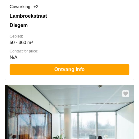
Coworking
+2
Lambroekstraat 5A, Diegem
Lambroekstraat
Diegem
Gebied:
50 - 360 m²
Contact for price:
N/A
Ontvang info