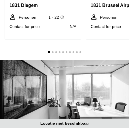
kantoor
Mechelen
Elsene
1831 Diegem
1831 Brussel Airp
huren
Coworking-
Brugge
ruimtes te
Personen
1 - 22
Personen
huur in
Herentals
Contact for price
N/A
Contact for price
Gent
Aalst
Coworking
Sint-
Oostende
Niklaas
Vergaderzaal
huren in
Gent
Handelspand
te huur in
Hasselt
Location
centre
d'affaires
à Mons
Huren
Locatie niet beschikbaar
virtueel