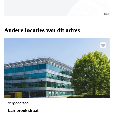
Andere locaties van dit adres
Vergaderzaal
Lambroekstraat 5A, Diegem
Lambroekstraat