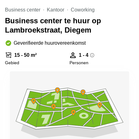
kantoor in
Business center
Kantoor
Coworking
Antwerpen
Business center te huur op
Vergaderzaal
huren in
Lambroekstraat, Diegem
Antwerpen
Locaux
Geverifieerde huurovereenkomst
commerciaux
à louer en
15 - 50 m²
1 - 4
Bruxelles
Gebied
Personen
Kantoor
te huur
in Sint-
Niklaas