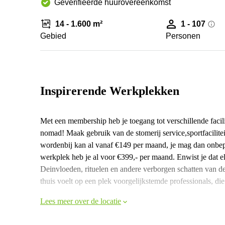
Geverifieerde huurovereenkomst
14 - 1.600 m²
1 - 107
Gebied
Personen
Inspirerende Werkplekken
Met een membership heb je toegang tot verschillende facili
nomad! Maak gebruik van de stomerij service,sportfacilitei
wordenbij kan al vanaf €149 per maand, je mag dan onbep
werkplek heb je al voor €399,- per maand. Enwist je dat e
Deinvloeden, rituelen en andere verborgen schatten van deze 
thuis voelt op een plek voorgelijkstemde professionals, di
Lees meer over de locatie