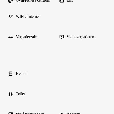
Gym/Fitness centrum
Lift
WIFI / Internet
Vergaderzalen
Videovergaderen
Keuken
Toilet