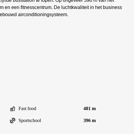
jzijnde busstation te lopen. Op ongeveer 396 m van het
m en een fitnesscentrum. De luchtkwaliteit in het business
gebouwd airconditioningsysteem.
Fast food
481 m
Sportschool
396 m