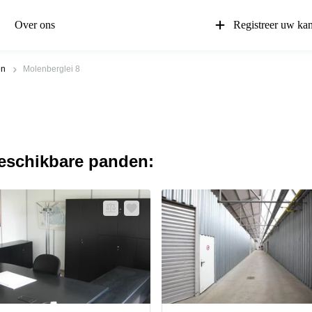
Over ons
Registreer uw ka
en
Molenberglei 8
beschikbare panden: