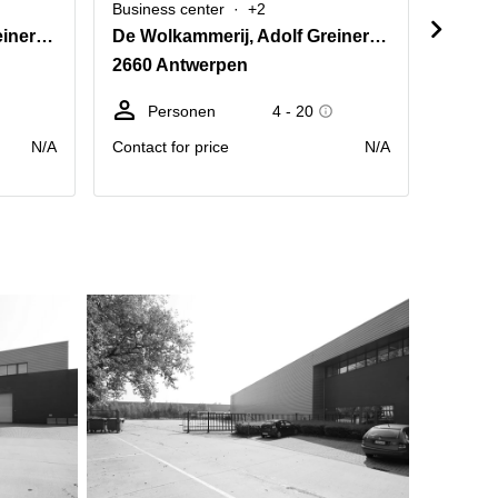
Business center
+2
Busine
De Wolkammerij, Adolf Greinerstraat 12, Hoboken Antwerpen
De Wolkammerij, Adolf Greinerstraat 12, Hoboken Antwerpen
Antwe
2660 Antwerpen
2630 A
Personen
4 - 20
P
N/A
Contact for price
N/A
Contact