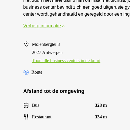
Het duurt niet meer dan 6 min om naar het dichtstbi
business center bevindt zich een goed uitgeruste gy
center wordt gehandhaafd en geregeld door een in
Verberg informatie
Molenberglei 8
2627 Antwerpen
Toon alle business centers in de buurt
Route
Afstand tot de omgeving
Bus
328 m
Restaurant
334 m