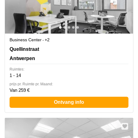
Business Center
+2
Quellinstraat 49, Antwerpen
Quellinstraat
Antwerpen
Ruimtes:
1 - 14
prijs pr. Ruimte pr. Maand:
Van 259 €
Ontvang info