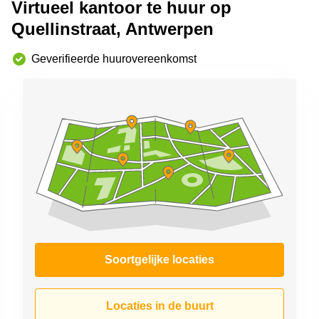
Virtueel kantoor te huur op
kantoor in
Antwerpen
Quellinstraat, Antwerpen
Vergaderzaal
Geverifieerde huurovereenkomst
huren in
Antwerpen
Locaux
commerciaux
à louer en
Bruxelles
Kantoor
te huur
in Sint-
Niklaas
Soortgelijke locaties
Locaties in de buurt