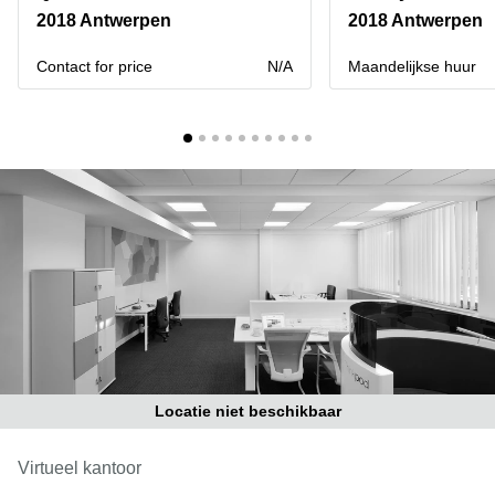
kantoor
Mechelen
Elsene
2018 Antwerpen
2018 Antwerpen
huren
Coworking-
Brugge
ruimtes te
Contact for price
N/A
Maandelijkse huur
huur in
Herentals
Gent
Aalst
Coworking
Sint-
Oostende
Niklaas
Vergaderzaal
huren in
Gent
Handelspand
te huur in
Hasselt
Location
centre
Locatie niet beschikbaar
d'affaires
à Mons
Virtueel kantoor
Huren
virtueel