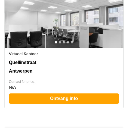
Virtueel Kantoor
Quellinstraat 49, Antwerpen
Quellinstraat
Antwerpen
Contact for price:
N/A
Ontvang info