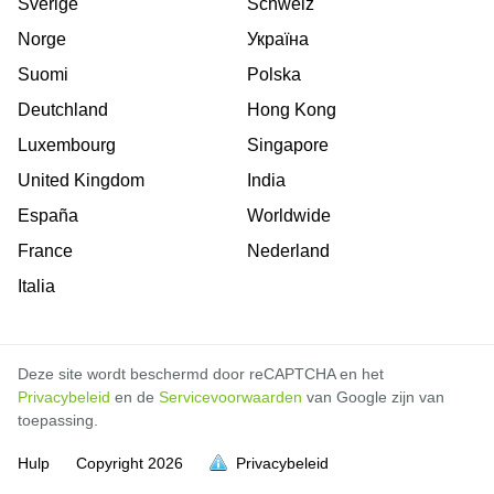
Sverige
Schweiz
Norge
Україна
Suomi
Polska
Deutchland
Hong Kong
Luxembourg
Singapore
United Kingdom
India
España
Worldwide
France
Nederland
Italia
Deze site wordt beschermd door reCAPTCHA en het
Privacybeleid
en de
Servicevoorwaarden
van Google zijn van
toepassing.
Hulp
Copyright
2026
Privacybeleid
vol is
vol is
vol is
vol is
vol is
vol is
vol is
vol is
vol is
vol is
vol is
vol is
vol is