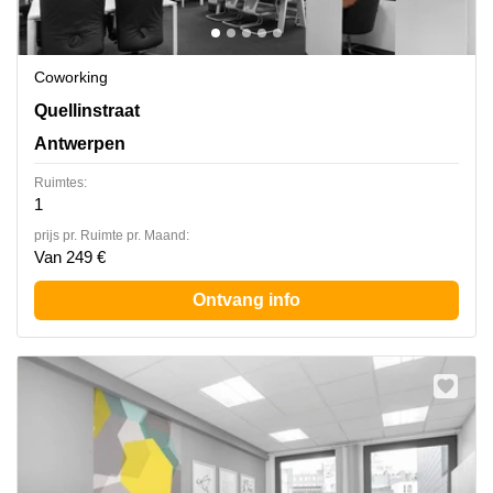
Coworking
Quellinstraat 49, Antwerpen
Quellinstraat
Antwerpen
Ruimtes:
1
prijs pr. Ruimte pr. Maand:
Van 249 €
Ontvang info