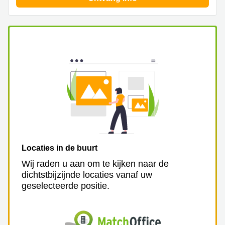
kantoor in
Antwerpen
Vergaderzaal
huren in
Antwerpen
Locaux
commerciaux
à louer en
Bruxelles
Kantoor
te huur
in Sint-
Niklaas
Locaties in de buurt
Wij raden u aan om te kijken naar de
dichtstbijzijnde locaties vanaf uw
geselecteerde positie.