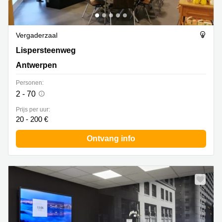
Vergaderzaal
Lispersteenweg, Antwerpen
Lispersteenweg
Antwerpen
Personen:
2 - 70
Prijs per uur:
20 - 200 €
Ontvang info