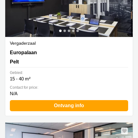
Vergaderzaal
Europalaan 11, Pelt
Europalaan
Pelt
Gebied:
15 - 40 m²
Contact for price:
N/A
Ontvang info