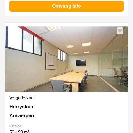
Ontvang info
Vergaderzaal
Herrystr. 8b, Antwerpen
Herrystraat
Antwerpen
Gebied:
50 - 90 m²