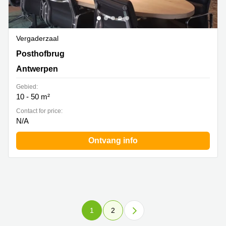
Vergaderzaal
Posthofbrug 6-8 , Antwerpen
Posthofbrug
Antwerpen
Gebied:
10 - 50 m²
Contact for price:
N/A
Ontvang info
1
2