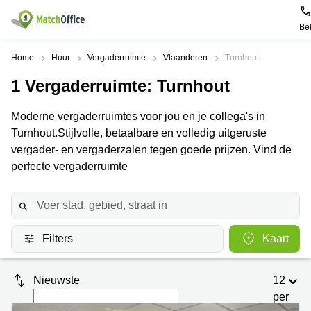
Be
Huur & verhuur
Home
Huur
Vergaderruimte
Vlaanderen
Turnhout
1
Vergaderruimte
: Turnhout
Hulp
Soorten
Populaire
Populaire
commerciële
Steden
zoekopdrachten
Moderne vergaderruimtes voor jou en je collega's in
ruimten
Over ons
Turnhout.Stijlvolle, betaalbare en volledig uitgeruste
Gent
Kantoor
Kantoor
te huur
vergader- en vergaderzalen tegen goede prijzen. Vind de
Antwerpen
huren
in
Registreer uw kantoor
perfecte vergaderruimte
Hasselt
Brugge
Business
centers
Kantoor
Prijs
Brussel
huren
te huur
in Genk
Diegem
Coworking
Log in
Filters
Kaart
huren
Bedrijvencentrum
Dilbeek
Sint-Pieters-
Vergaderzaal
Leeuw
Kies een taal
Doornik
Frans
huren
Nieuwste
12
Kantoor
per
Mechelen
Virtueel
te huur in