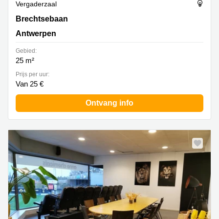
Vergaderzaal
Brechtsebaan 30, Antwerpen
Brechtsebaan
Antwerpen
Gebied:
25 m²
Prijs per uur:
Van 25 €
Ontvang info