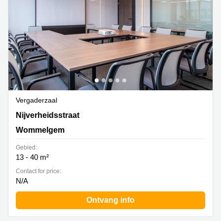
Vergaderzaal
Nijverheidsstraat 70, Wommelgem
Nijverheidsstraat
Wommelgem
Gebied:
13 - 40 m²
Contact for price:
N/A
Ontvang info