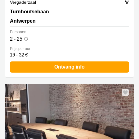
Vergaderzaal
Turnhoutsebaan 139a, Antwerpen
Turnhoutsebaan
Antwerpen
Personen:
2 - 25
Prijs per uur:
19 - 32 €
Ontvang info