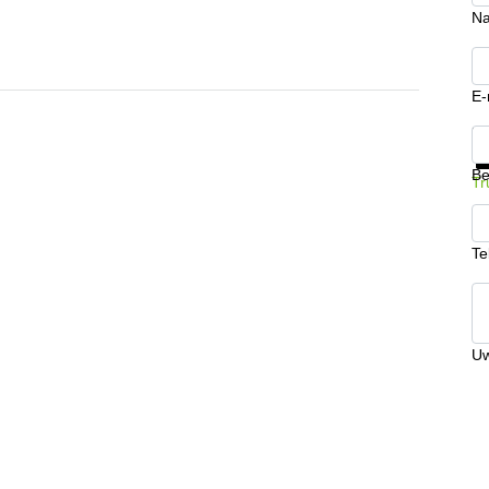
N
E-
Kr
Be
Tr
Te
Uw