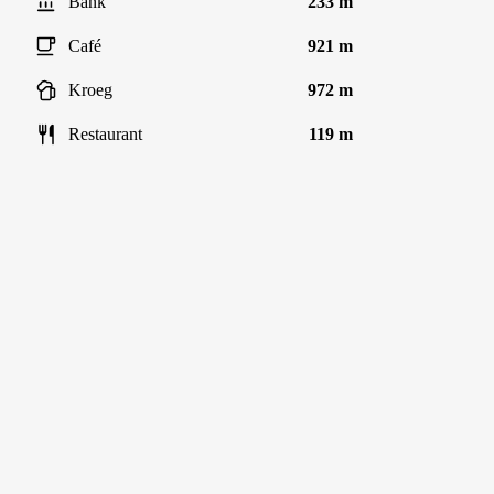
Bank
233 m
Café
921 m
Kroeg
972 m
Restaurant
119 m