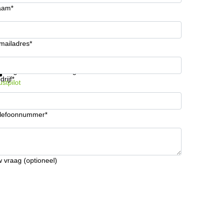
aam*
mailadres*
ijg informatie en prijzen
Gegevensbescherming
drijf*
ustpilot
lefoonnummer*
 vraag (optioneel)