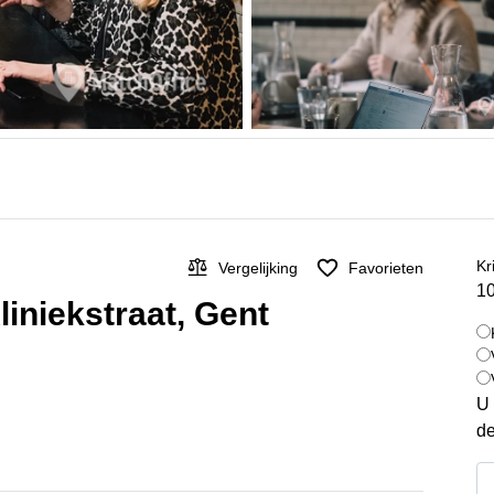
Kr
Vergelijking
Favorieten
10
liniekstraat, Gent
U 
de