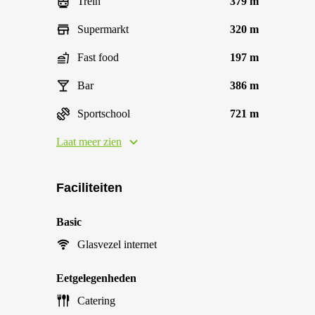
Trein
379 m
Supermarkt
320 m
Fast food
197 m
Bar
386 m
Sportschool
721 m
Laat meer zien
Faciliteiten
Basic
Glasvezel internet
Eetgelegenheden
Catering