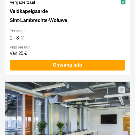
Vergaderzaal
Veldkapelgaarde 30, Sint-Lambrechts-Woluwe
Veldkapelgaarde
Sint-Lambrechts-Woluwe
Personen:
1 - 8
Prijs per uur:
Van 25 €
Ontvang info