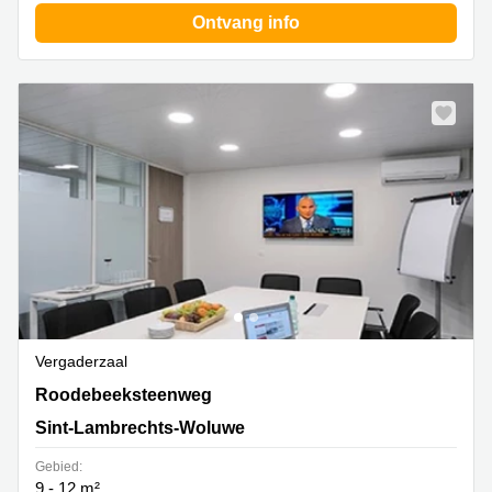
Ontvang info
Vergaderzaal
Ch. de Roodebeek, 206, Bruxelles, Sint-Lambrechts-
Roodebeeksteenweg
Woluwe
Sint-Lambrechts-Woluwe
Gebied:
9 - 12 m²