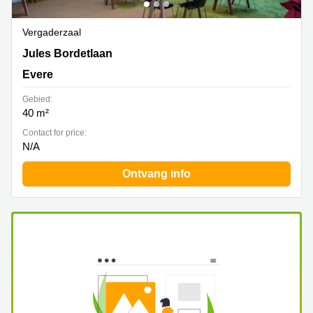
Vergaderzaal
Jules Bordetlaan 13, Evere
Jules Bordetlaan
Evere
Gebied:
40 m²
Contact for price:
N/A
Ontvang info