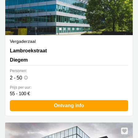
Vergaderzaal
Lambroekstraat 5A, Diegem
Lambroekstraat
Diegem
Personen:
2 - 50
Prijs per uur:
55 - 100 €
Ontvang info