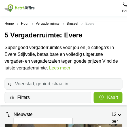
Be
Huur & verhuur
Home
Huur
Vergaderruimte
Brussel
Evere
5
Vergaderruimte
: Evere
Hulp
Soorten
Populaire
Populaire
commerciële
Steden
zoekopdrachten
Super goed vergaderruimtes voor jou en je collega's in
ruimten
Over ons
Evere.Stijlvolle, betaalbare en volledig uitgeruste
Gent
Kantoor
Kantoor
te huur
vergader- en vergaderzalen tegen goede prijzen Vind de
Antwerpen
huren
in
Registreer uw kantoor
juiste vergaderruimte.
Lees meer
Hasselt
Brugge
Business
centers
Kantoor
Prijs
Brussel
huren
te huur
in Genk
Diegem
Coworking
Log in
Filters
Kaart
huren
Bedrijvencentrum
Dilbeek
Sint-Pieters-
Vergaderzaal
Leeuw
Kies een taal
Doornik
Frans
huren
Nieuwste
12
Kantoor
per
Mechelen
Virtueel
te huur in