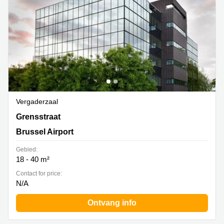
Vergaderzaal
Grensstraat 7, Diegem, Brussel Airport
Grensstraat
Brussel Airport
Gebied:
18 - 40 m²
Contact for price:
N/A
Ontvang info