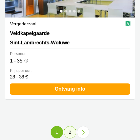
Vergaderzaal
Veldkapelgaarde 30, Sint-Lambrechts-Woluwe
Veldkapelgaarde
Sint-Lambrechts-Woluwe
Personen:
1 - 35
Prijs per uur:
28 - 38 €
Ontvang info
1
2