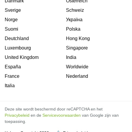
Danmark
Österreich
Sverige
Schweiz
Norge
Україна
Suomi
Polska
Deutchland
Hong Kong
Luxembourg
Singapore
United Kingdom
India
España
Worldwide
France
Nederland
Italia
Deze site wordt beschermd door reCAPTCHA en het
Privacybeleid
en de
Servicevoorwaarden
van Google zijn van
toepassing.