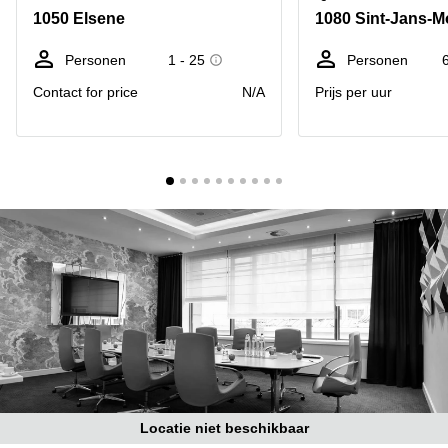
kantoor
Mechelen
Elsene
1050 Elsene
1080 Sint-Jans-
huren
Coworking-
Brugge
ruimtes te
Personen
1 - 25
Personen
huur in
Herentals
Contact for price
N/A
Prijs per uur
Gent
Aalst
Coworking
Sint-
Oostende
Niklaas
Vergaderzaal
huren in
Gent
Handelspand
te huur in
Hasselt
Location
centre
d'affaires
à Mons
Huren
Locatie niet beschikbaar
virtueel