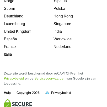
Norge
Україна
Suomi
Polska
Deutchland
Hong Kong
Luxembourg
Singapore
United Kingdom
India
España
Worldwide
France
Nederland
Italia
Deze site wordt beschermd door reCAPTCHA en het
Privacybeleid
en de
Servicevoorwaarden
van Google zijn van
toepassing.
Hulp
Copyright
2026
Privacybeleid
vol is
vol is
vol is
vol is
vol is
vol is
vol is
vol is
vol is
vol is