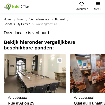
Favorieten
Menu
Huur & verhuur
Home
Huur
Vergaderruimte
Brussel
Brussels City Center
Wolvengracht 47
Hulp
Soorten
Populaire
Populaire
Deze locatie is verhuurd
commerciële
Steden
zoekopdrachten
ruimten
Bekijk hieronder vergelijkbare
Over ons
Gent
Kantoor
beschikbare panden:
Kantoor
te huur
Antwerpen
huren
in
Registreer uw kantoor
Hasselt
Brugge
Business
centers
Kantoor
Prijs
Brussel
huren
te huur
in Genk
Diegem
Coworking
Log in
huren
Bedrijvencentrum
Dilbeek
Sint-Pieters-
Vergaderzaal
Leeuw
Kies een taal
Doornik
Frans
huren
Vergaderzaal
Vergaderzaal
Kantoor
Mechelen
Virtueel
te huur in
Rue d'Arlon 25
Quai du Hainaut 