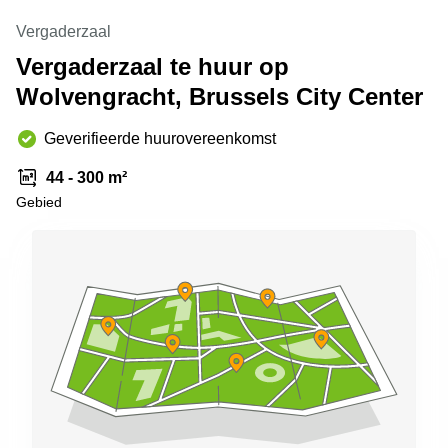
kantoor in
Vergaderzaal
Antwerpen
Vergaderzaal te huur op
Vergaderzaal
huren in
Wolvengracht, Brussels City Center
Antwerpen
Locaux
Geverifieerde huurovereenkomst
commerciaux
à louer en
44 - 300 m²
Bruxelles
Gebied
Kantoor
te huur
in Sint-
Niklaas