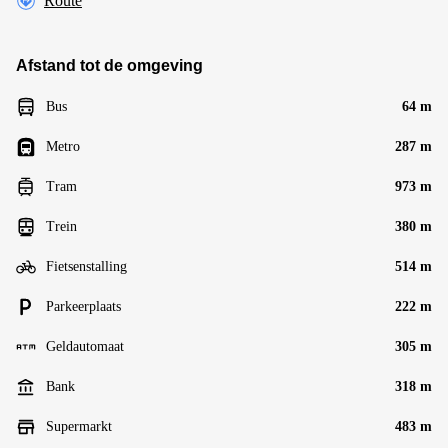
Route
Afstand tot de omgeving
Bus
64 m
Metro
287 m
Tram
973 m
Trein
380 m
Fietsenstalling
514 m
Parkeerplaats
222 m
Geldautomaat
305 m
Bank
318 m
Supermarkt
483 m