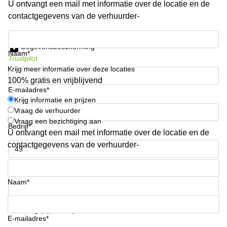
U ontvangt een mail met informatie over de locatie en de
kantoor in
contactgegevens van de verhuurder-
Antwerpen
Vergaderzaal
Krijg informatie en prijzen
huren in
Gegevensbescherming
Antwerpen
Naam*
Trustpilot
Krijg meer informatie over deze locaties
Locaux
commerciaux
100% gratis en vrijblijvend
à louer en
E-mailadres*
Bruxelles
Krijg informatie en prijzen
Vraag de verhuurder
Kantoor
Vraag een bezichtiging aan
te huur
Bedrijf*
U ontvangt een mail met informatie over de locatie en de
in Sint-
Niklaas
contactgegevens van de verhuurder-
Telefoonnummer*
Naam*
Uw vraag (optioneel)
E-mailadres*