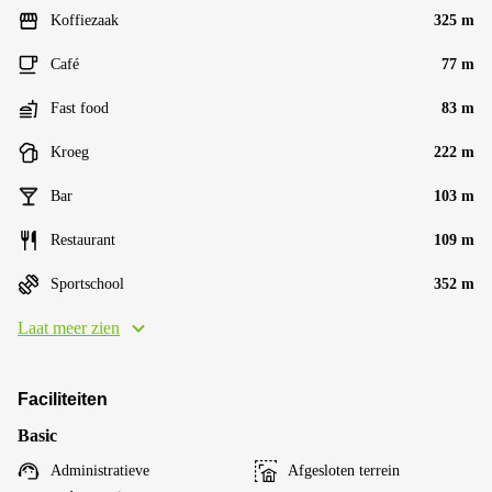
Koffiezaak
325 m
Café
77 m
Fast food
83 m
Kroeg
222 m
Bar
103 m
Restaurant
109 m
Sportschool
352 m
Laat meer zien
Faciliteiten
Basic
Administratieve
Afgesloten terrein