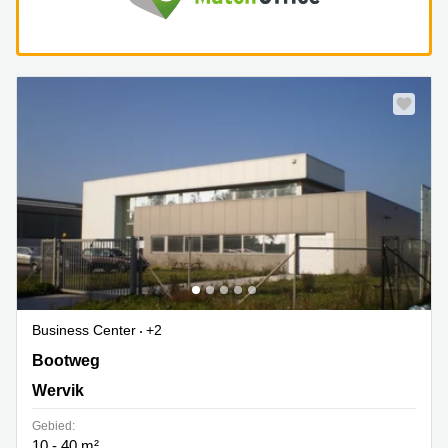
Business Center
+2
Bootweg 4, Wervik
Bootweg
Wervik
Gebied:
10 - 40 m²