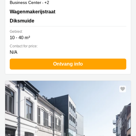
Business Center
+2
Wagenmakerijstraat 12, Diksmuide
Wagenmakerijstraat
Diksmuide
Gebied:
10 - 40 m²
Contact for price:
N/A
Ontvang info