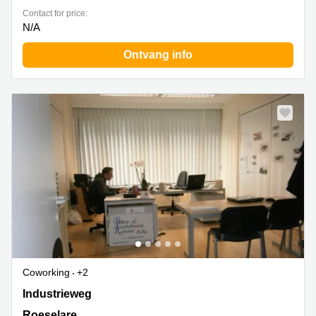
Contact for price:
N/A
Ontvang info
Coworking
+2
Industrieweg 45, Roeselare (Beveren-Noord), Roeselare
Industrieweg
Roeselare