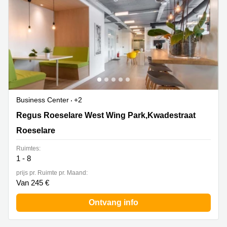
Business Center
+2
Regus Roeselare West Wing Park,Kwadestraat 149 bus
Regus Roeselare West Wing Park,Kwadestraat
0.1, Roeselare
Roeselare
Ruimtes:
1 - 8
prijs pr. Ruimte pr. Maand:
Van 245 €
Ontvang info