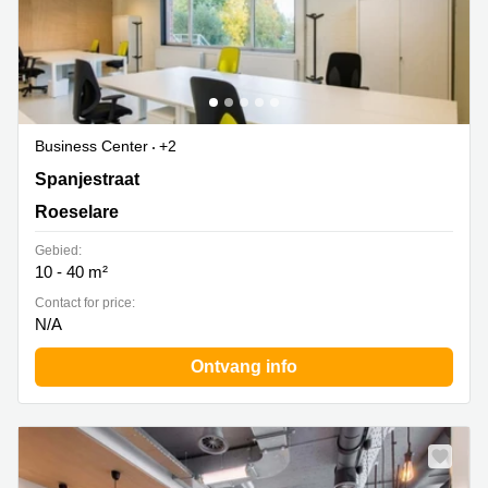
Business Center
+2
Spanjestraat 141, Roeselare
Spanjestraat
Roeselare
Gebied:
10 - 40 m²
Contact for price:
N/A
Ontvang info