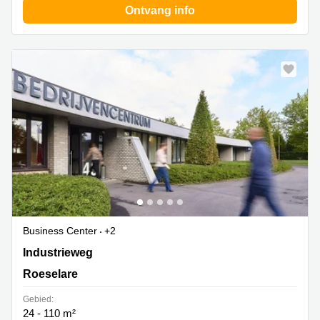
Ontvang info
Business Center
+2
Industrieweg 45, Roeselare (Beveren-Noord), Roeselare
Industrieweg
Roeselare
Gebied:
24 - 110 m²