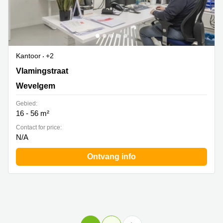
Kantoor
+2
Vlamingstraat 4, Wevelgem
Vlamingstraat
Wevelgem
Gebied:
16 - 56 m²
Contact for price:
N/A
Ontvang info