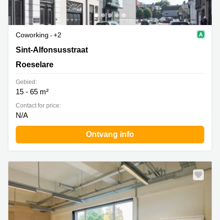
Coworking
+2
Sint-Alfonsusstraat 4, Roeselare
Sint-Alfonsusstraat
Roeselare
Gebied:
15 - 65 m²
Contact for price:
N/A
Ontvang info