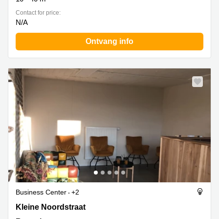
Contact for price:
N/A
Ontvang info
Business Center
+2
Kleine Noordstraat 70, Roeselare
Kleine Noordstraat