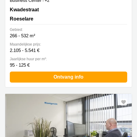
Business Center
+2
Kwadestraat 151A, Roeselare
Kwadestraat
Roeselare
Gebied:
266 - 532 m²
Maandelijkse prijs:
2.105 - 5.541 €
Jaarlijkse huur per m²:
95 - 125 €
Ontvang info