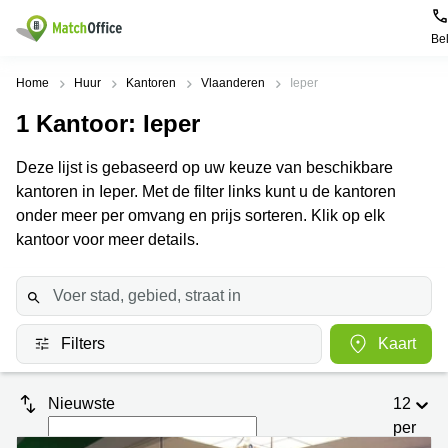
Be
Huur & verhuur
Home
Huur
Kantoren
Vlaanderen
Ieper
1
Kantoor
: Ieper
Hulp
Soorten
Populaire
Populaire
commerciële
Steden
zoekopdrachten
Deze lijst is gebaseerd op uw keuze van beschikbare
ruimten
Over ons
kantoren in Ieper. Met de filter links kunt u de kantoren
Gent
Kantoor
Kantoor
te huur
onder meer per omvang en prijs sorteren. Klik op elk
Antwerpen
huren
in
Registreer uw kantoor
kantoor voor meer details.
Hasselt
Brugge
Business
centers
Kantoor
Prijs
Brussel
huren
te huur
in Genk
Diegem
Coworking
Log in
Filters
Kaart
huren
Bedrijvencentrum
Dilbeek
Sint-Pieters-
Vergaderzaal
Leeuw
Kies een taal
Doornik
Frans
huren
Nieuwste
12
Kantoor
per
Mechelen
Virtueel
te huur in