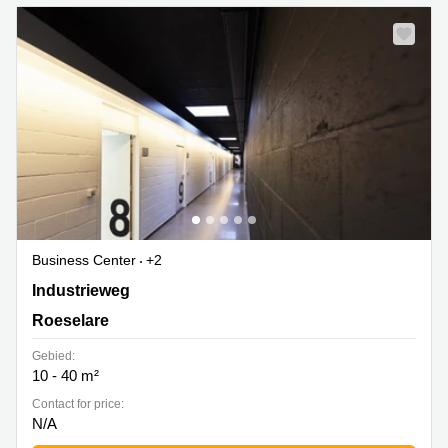
Business Center
+2
Industrieweg 45, Roeselare
Industrieweg
Roeselare
Gebied:
10 - 40 m²
Contact for price:
N/A