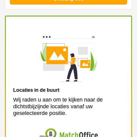
kantoor in
Antwerpen
Vergaderzaal
huren in
Antwerpen
Locaux
commerciaux
à louer en
Bruxelles
Kantoor
te huur
in Sint-
Niklaas
Locaties in de buurt
Wij raden u aan om te kijken naar de
dichtstbijzijnde locaties vanaf uw
geselecteerde positie.