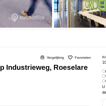
Kr
Vergelijking
Favorieten
10
op Industrieweg, Roeselare
U 
de