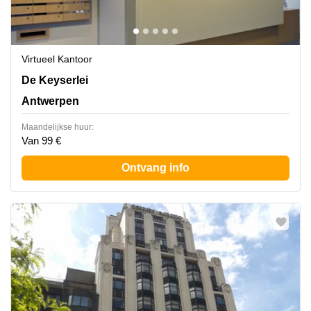
Virtueel Kantoor
De Keyserlei 60C, Antwerpen
De Keyserlei
Antwerpen
Maandelijkse huur:
Van 99 €
Ontvang info