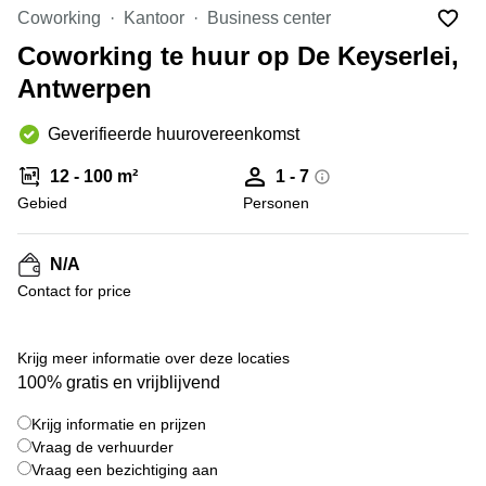
kantoor
Mechelen
Elsene
Coworking
Kantoor
Business center
huren
Coworking-
Coworking te huur op De Keyserlei,
Brugge
ruimtes te
Antwerpen
huur in
Herentals
Gent
Aalst
Geverifieerde huurovereenkomst
Coworking
Sint-
Oostende
12 - 100 m²
1 - 7
Niklaas
Gebied
Personen
Vergaderzaal
huren in
Gent
N/A
Contact for price
Handelspand
te huur in
Hasselt
+ 14 foto's
Krijg meer informatie over deze locaties
Location
100% gratis en vrijblijvend
centre
d'affaires
Krijg informatie en prijzen
à Mons
Vraag de verhuurder
Huren
Vraag een bezichtiging aan
virtueel