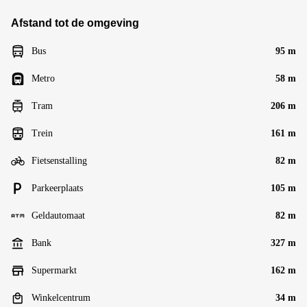
Afstand tot de omgeving
Bus
95 m
Metro
58 m
Tram
206 m
Trein
161 m
Fietsenstalling
82 m
Parkeerplaats
105 m
Geldautomaat
82 m
Bank
327 m
Supermarkt
162 m
Winkelcentrum
34 m