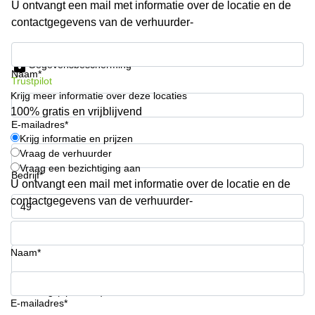
U ontvangt een mail met informatie over de locatie en de
kantoor in
contactgegevens van de verhuurder-
Antwerpen
Vergaderzaal
Krijg informatie en prijzen
huren in
Gegevensbescherming
Antwerpen
Naam*
Trustpilot
Krijg meer informatie over deze locaties
Locaux
commerciaux
100% gratis en vrijblijvend
à louer en
E-mailadres*
Bruxelles
Krijg informatie en prijzen
Vraag de verhuurder
Kantoor
Vraag een bezichtiging aan
te huur
Bedrijf*
U ontvangt een mail met informatie over de locatie en de
in Sint-
Niklaas
contactgegevens van de verhuurder-
Telefoonnummer*
Naam*
Uw vraag (optioneel)
E-mailadres*