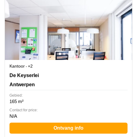
Kantoor
+2
De Keyserlei 60C, Antwerpen
De Keyserlei
Antwerpen
Gebied:
165 m²
Contact for price:
N/A
Ontvang info