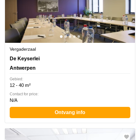
Vergaderzaal
De Keyserlei 60C, Antwerpen
De Keyserlei
Antwerpen
Gebied:
12 - 40 m²
Contact for price:
N/A
Ontvang info