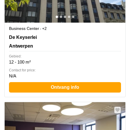
Business Center
+2
De Keyserlei 60C, Antwerpen
De Keyserlei
Antwerpen
Gebied:
12 - 100 m²
Contact for price:
N/A
Ontvang info