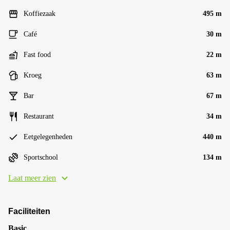
Koffiezaak
495 m
Café
30 m
Fast food
22 m
Kroeg
63 m
Bar
67 m
Restaurant
34 m
Eetgelegenheden
440 m
Sportschool
134 m
Laat meer zien
Faciliteiten
Basic