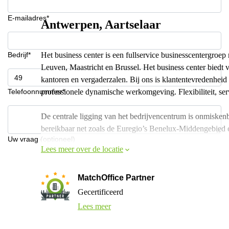
E-mailadres*
Antwerpen, Aartselaar
Bedrijf*
Het business center is een fullservice businesscentergroe
Leuven, Maastricht en Brussel. Het business center biedt 
kantoren en vergaderzalen. Bij ons is klantentevredenheid 
Telefoonnummer*
professionele dynamische werkomgeving. Flexibiliteit, servi
De centrale ligging van het bedrijvencentrum is onmiskenb
bereikbaar net zoals de Euregio’s Benelux-Middengebied
Uw vraag (optioneel)
Lees meer over de locatie
MatchOffice Partner
Gecertificeerd
Lees meer