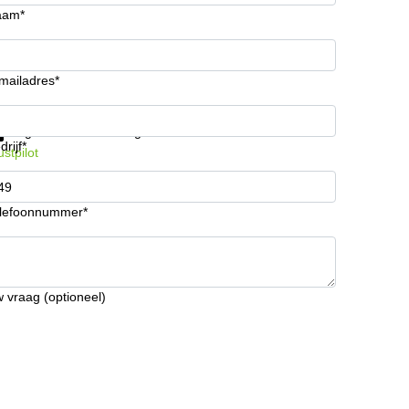
aam*
mailadres*
ijg informatie en prijzen
Gegevensbescherming
drijf*
ustpilot
lefoonnummer*
 vraag (optioneel)