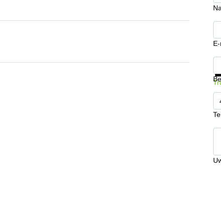
N
E-
Kr
Be
Tr
Te
Uw