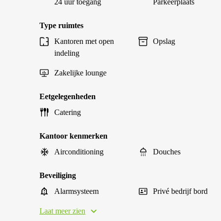
24 uur toegang
Parkeerplaats
Type ruimtes
Kantoren met open
Opslag
indeling
Zakelijke lounge
Eetgelegenheden
Catering
Kantoor kenmerken
Airconditioning
Douches
Beveiliging
Alarmsysteem
Privé bedrijf bord
Laat meer zien