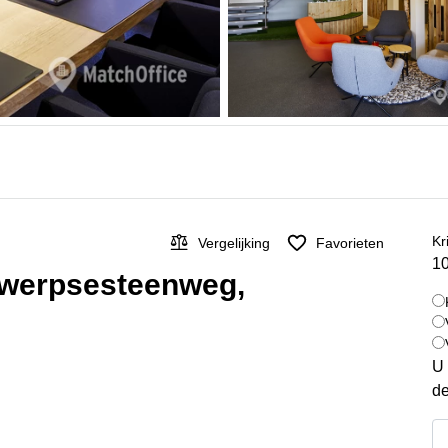
Kr
Vergelijking
Favorieten
10
twerpsesteenweg,
U 
de