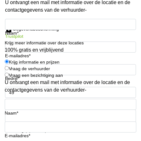
U ontvangt een mail met informatie over de locatie en de
kantoor in
contactgegevens van de verhuurder-
Antwerpen
Vergaderzaal
Krijg informatie en prijzen
huren in
Gegevensbescherming
Antwerpen
Naam*
Trustpilot
Krijg meer informatie over deze locaties
Locaux
commerciaux
100% gratis en vrijblijvend
à louer en
E-mailadres*
Bruxelles
Krijg informatie en prijzen
Vraag de verhuurder
Kantoor
Vraag een bezichtiging aan
te huur
Bedrijf*
U ontvangt een mail met informatie over de locatie en de
in Sint-
Niklaas
contactgegevens van de verhuurder-
Telefoonnummer*
Naam*
Uw vraag (optioneel)
E-mailadres*