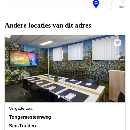
Andere locaties van dit adres
Vergaderzaal
Tongersesteenweg 190, Sint-Truiden
Tongersesteenweg
Sint-Truiden