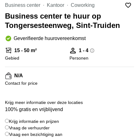
kantoor
Mechelen
Elsene
Business center
Kantoor
Coworking
huren
Coworking-
Business center te huur op
Brugge
ruimtes te
Tongersesteenweg, Sint-Truiden
huur in
Herentals
Gent
Aalst
Geverifieerde huurovereenkomst
Coworking
Sint-
Oostende
15 - 50 m²
1 - 4
Niklaas
Gebied
Personen
Vergaderzaal
huren in
Gent
N/A
Contact for price
Handelspand
te huur in
Hasselt
+ 1 foto's
Krijg meer informatie over deze locaties
Location
100% gratis en vrijblijvend
centre
d'affaires
Krijg informatie en prijzen
à Mons
Vraag de verhuurder
Huren
Vraag een bezichtiging aan
virtueel