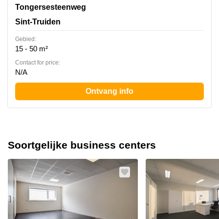
Tongersesteenweg 190, Sint-Truiden
Tongersesteenweg
Sint-Truiden
Gebied:
15 - 50 m²
Contact for price:
N/A
Ontvang info
Soortgelijke business centers