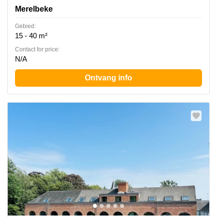
Merelbeke
Gebied:
15 - 40 m²
Contact for price:
N/A
Ontvang info