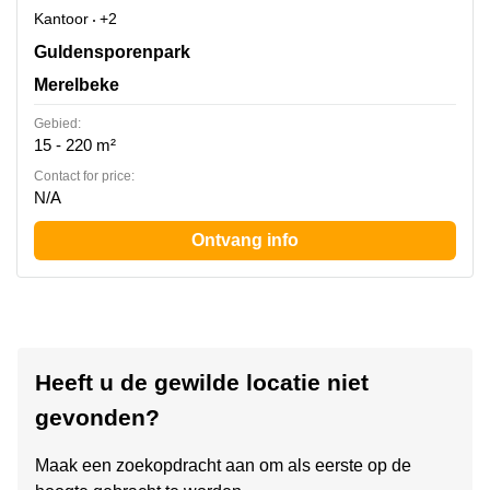
Kantoor
+2
Guldensporenpark 120, Merelbeke
Guldensporenpark
Merelbeke
Gebied:
15 - 220 m²
Contact for price:
N/A
Ontvang info
Heeft u de gewilde locatie niet
gevonden?
Maak een zoekopdracht aan om als eerste op de