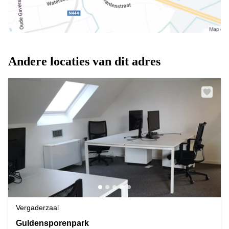
Andere locaties van dit adres
Vergaderzaal
Guldensporenpark 120, Merelbeke
Guldensporenpark