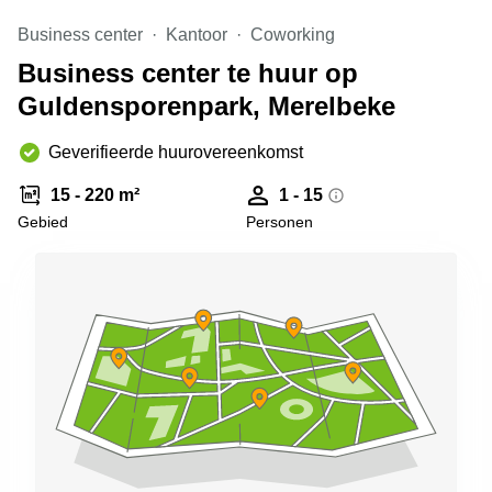
kantoor in
Business center
Kantoor
Coworking
Antwerpen
Business center te huur op
Vergaderzaal
huren in
Guldensporenpark, Merelbeke
Antwerpen
Locaux
Geverifieerde huurovereenkomst
commerciaux
à louer en
15 - 220 m²
1 - 15
Bruxelles
Gebied
Personen
Kantoor
te huur
in Sint-
Niklaas