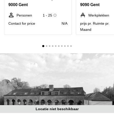
kantoor
Mechelen
Elsene
9000 Gent
9090 Gent
huren
Coworking-
Brugge
ruimtes te
Personen
1 - 25
Werkplekken
huur in
Herentals
Contact for price
N/A
prijs pr. Ruimte pr.
Gent
Maand
Aalst
Coworking
Sint-
Oostende
Niklaas
Vergaderzaal
huren in
Gent
Handelspand
te huur in
Hasselt
Location
centre
d'affaires
à Mons
Huren
Locatie niet beschikbaar
virtueel