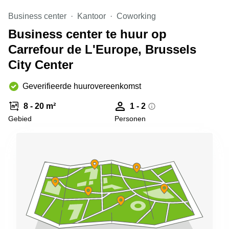
kantoor in
Business center
Kantoor
Coworking
Antwerpen
Business center te huur op
Vergaderzaal
huren in
Carrefour de L'Europe, Brussels
Antwerpen
City Center
Locaux
commerciaux
Geverifieerde huurovereenkomst
à louer en
Bruxelles
8 - 20 m²
1 - 2
Kantoor
Gebied
Personen
te huur
in Sint-
Niklaas