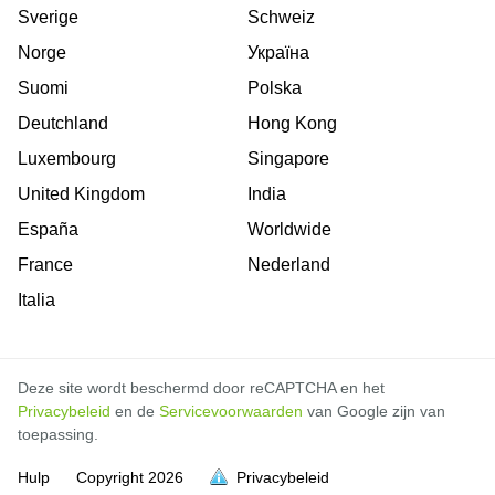
Sverige
Schweiz
Norge
Україна
Suomi
Polska
Deutchland
Hong Kong
Luxembourg
Singapore
United Kingdom
India
España
Worldwide
France
Nederland
Italia
Deze site wordt beschermd door reCAPTCHA en het
Privacybeleid
en de
Servicevoorwaarden
van Google zijn van
toepassing.
Hulp
Copyright
2026
Privacybeleid
vol is
vol is
vol is
vol is
vol is
vol is
vol is
vol is
vol is
vol is