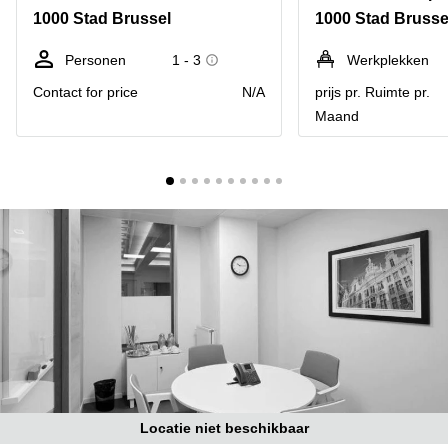
kantoor
Mechelen
Elsene
1000 Stad Brussel
1000 Stad Brusse
huren
Coworking-
Brugge
ruimtes te
Personen
1 - 3
Werkplekken
huur in
Herentals
Contact for price
N/A
prijs pr. Ruimte pr.
Gent
Maand
Aalst
Coworking
Sint-
Oostende
Niklaas
Vergaderzaal
huren in
Gent
Handelspand
te huur in
Hasselt
Location
centre
d'affaires
à Mons
Huren
Locatie niet beschikbaar
virtueel